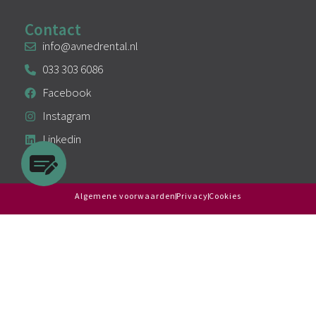
Contact
info@avnedrental.nl
033 303 6086
Facebook
Instagram
Linkedin
Algemene voorwaarden
Privacy
Cookies
KVK: 94295107
BTW: NL866717377B01
Copyright 2025-2026 - AVNed Rental
Website door #ljkuipers