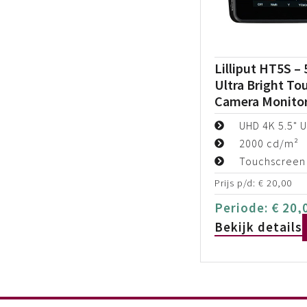
Lilliput HT5S – 
Ultra Bright To
Camera Monito
UHD 4K 5.5" U
2000 cd/m²
Touchscreen
Prijs p/d:
€
20,00
Periode:
€
20,
Bekijk details