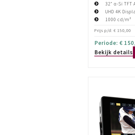
32" α-Si TFT 
UHD 4K Displ
1000 cd/m²
Prijs p/d:
€
150,00
Periode:
€
150
Bekijk details