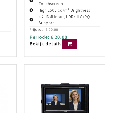
en
Touchscreen
High 1500 cd/m² Brightness
4K HDMI Input, HDR/HLG/PQ
Support
Prijs p/d:
€
20,00
Periode:
€
20,00
Bekijk details