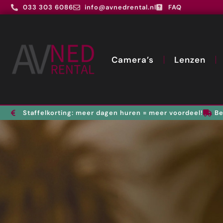
033 303 6086
info@avnedrental.nl
FAQ
Camera’s
Lenzen
Staffelkorting: meer dagen huren = meer voordeel!
Be