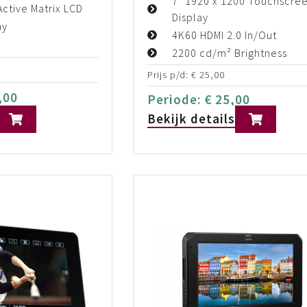
7" 1920 x 1200 Touchscre
Active Matrix LCD
Display
ay
4K60 HDMI 2.0 In/Out
2200 cd/m² Brightness
Prijs p/d:
€
25,00
,00
Periode:
€
25,00
Bekijk details