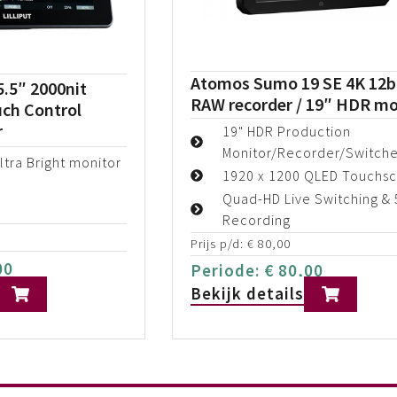
Atomos Sumo 19 SE 4K 12b
5.5″ 2000nit
RAW recorder / 19″ HDR mo
uch Control
r
19" HDR Production
Monitor/Recorder/Switche
ltra Bright monitor
1920 x 1200 QLED Touchs
Quad-HD Live Switching & 
Recording
Prijs p/d:
€
80,00
00
Periode:
€
80,00
Bekijk details