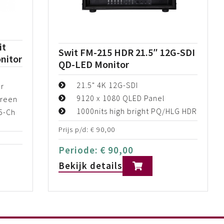
it
Swit FM-215 HDR 21.5″ 12G-SDI
nitor
QD-LED Monitor
21.5" 4K 12G-SDI
r
9120 x 1080 QLED Panel
creen
1000nits high bright PQ/HLG HDR
5-Ch
Prijs p/d:
€
90,00
Periode:
€
90,00
Bekijk details