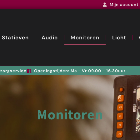
Mijn account
Statieven
Audio
Monitoren
Licht
zorgservice
Openingstijden: Ma - Vr 09.00 - 16.30uur
Monitoren