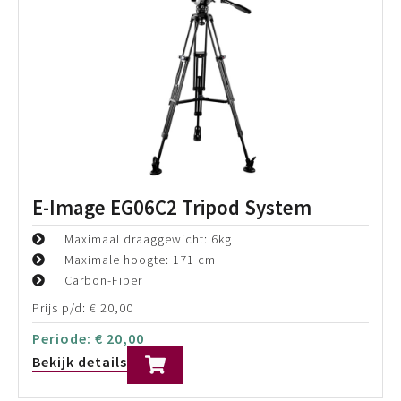
E-image GA230 Geared Elevator
Statief
Tot een hoogte van 230cm
Maximaal draaggewicht: 12 Kg
Mid-level spreader
Prijs p/d:
€
45,00
Periode:
€
45,00
Bekijk details