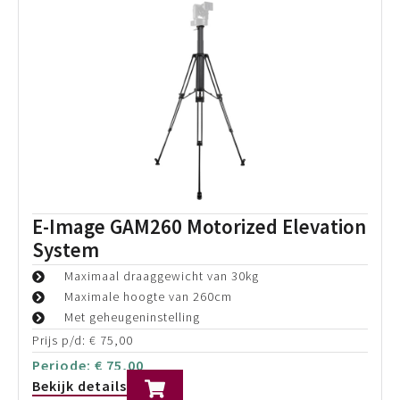
E-Image EG10C2L Tripod System
Maximaal draaggewicht: 10kg
Maximale hoogte: 173,5 cm
Carbon-Fiber
Prijs p/d:
€
30,00
Periode:
€
30,00
Bekijk details