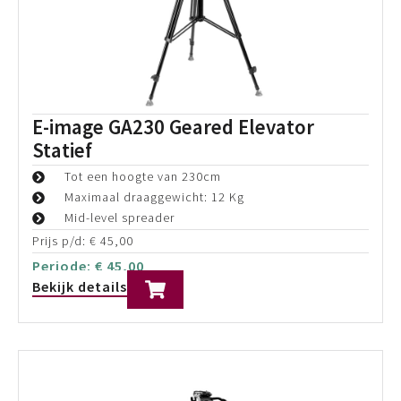
E-Image AT7903 Pedestal kit met
GH25 Statiefkop
AT7903 PLUS Pedestal
GH25 Fluid Head
EI-7005+ dolly
Prijs p/d:
€
110,00
Periode:
€
110,00
Bekijk details