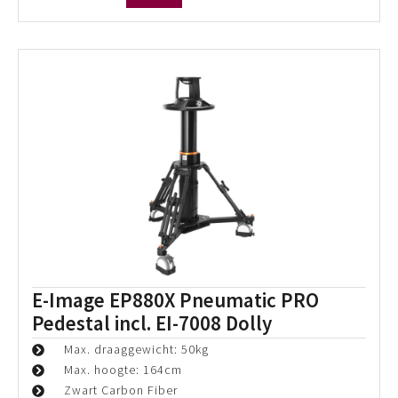
E-Image GAM260 Motorized Elevation
System
Maximaal draaggewicht van 30kg
Maximale hoogte van 260cm
Met geheugeninstelling
Prijs p/d:
€
75,00