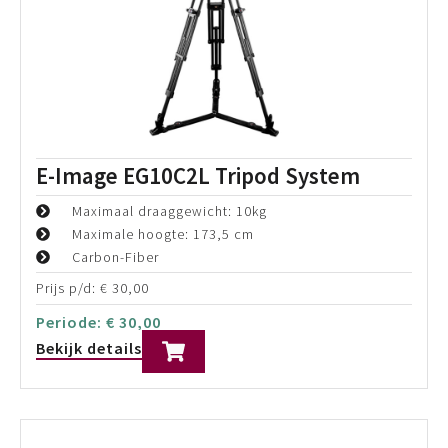
Statieven
Home
Showroom
Statieven
Alle categorieën
Zoek op product
Filter op type