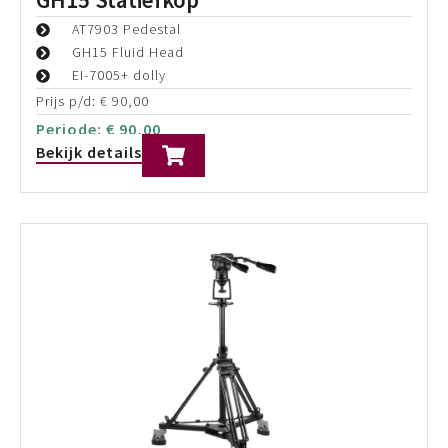
Max. hoogte: 164cm
Zwart Carbon Fiber
Prijs p/d:
€
150,00
Periode:
€
150,00
Bekijk details