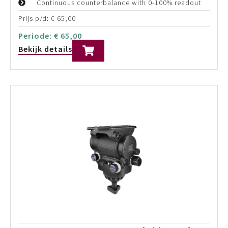
Prijs p/d:
€
175,00
Periode:
€
175,00
Bekijk details
E-Image MH22 100mm Fluid Head