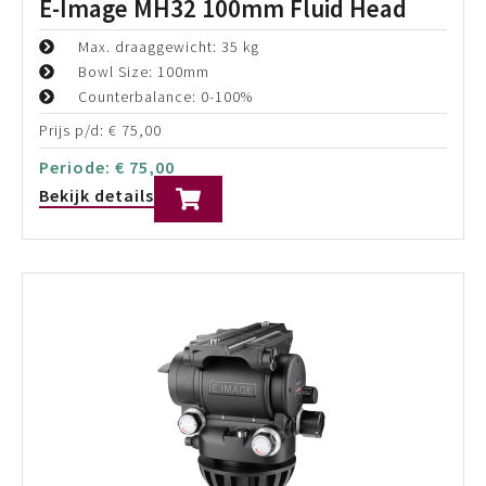
100mm Bowl head
Maximaal draagvermogen: 25 Kg
Continuous counterbalance with 0-100% readout
Prijs p/d:
€
65,00
Periode:
€
65,00
Bekijk details