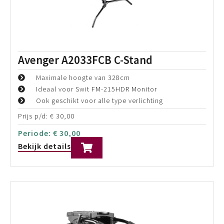
E-Image EG25C2 Tripod System
Maximaal draaggewicht: 28kg
Maximale hoogte: 177,5 cm
Carbon Fiber
Prijs p/d:
€
50,00
Periode:
€
50,00
Bekijk details