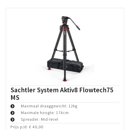
E-Image EG06C2 Tripod System
Maximaal draaggewicht: 6kg
Maximale hoogte: 171 cm
Carbon-Fiber
Prijs p/d:
€
20,00
Periode:
€
20,00