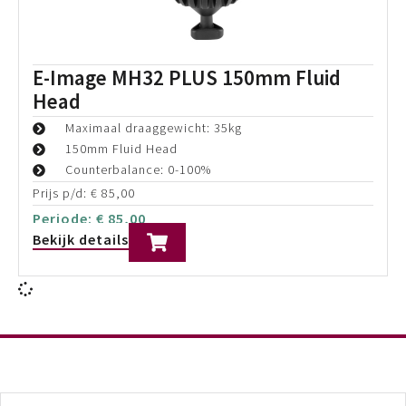
E-Image MH32 100mm Fluid Head
Max. draaggewicht: 35 kg
Bowl Size: 100mm
Counterbalance: 0-100%
Prijs p/d:
€
75,00
Periode:
€
75,00
Bekijk details