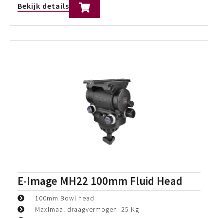
E-Image GH65 150mm Fluid Head
Max. draaggewicht: 65kg
Bowl Size: 150mm
Counterbalance: 1-12 (72 steps)