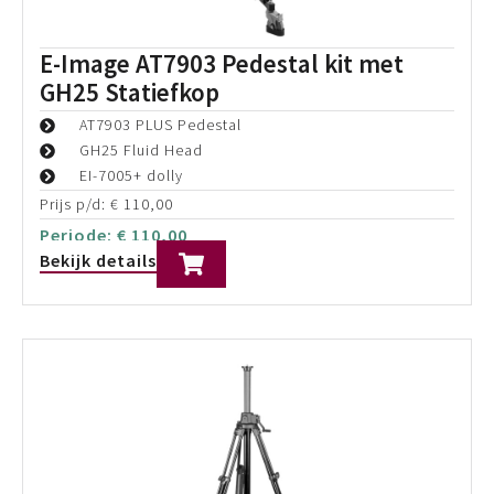
E-Image AT7903 Pedestal kit met
GH15 Statiefkop
AT7903 Pedestal
GH15 Fluid Head
EI-7005+ dolly
Prijs p/d:
€
90,00
Periode:
€
90,00
Bekijk details