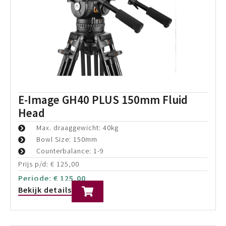
Avenger A2033FCB C-Stand
Maximale hoogte van 328cm
Ideaal voor Swit FM-215HDR Monitor
Ook geschikt voor alle type verlichting
Prijs p/d:
€
30,00
Periode:
€
30,00
Bekijk details