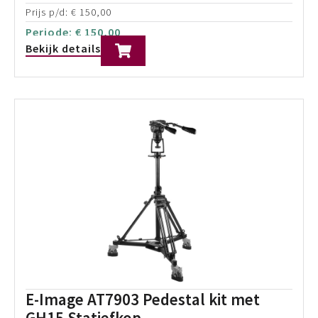
Periode:
€
75,00
Bekijk details
E-Image EP880X Pneumatic PRO
Pedestal incl. EI-7008 Dolly
Max. draaggewicht: 50kg