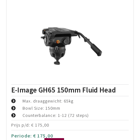
E-Image GH40 PLUS 150mm Fluid
Head
Max. draaggewicht: 40kg
Bowl Size: 150mm
Counterbalance: 1-9
Prijs p/d:
€
125,00
Periode:
€
125,00
Bekijk details