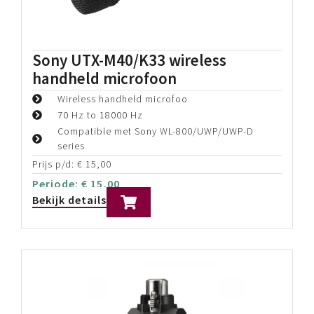
Sony UTX-M40/K33 wireless
handheld microfoon
Wireless handheld microfoo
70 Hz to 18000 Hz
Compatible met Sony WL-800/UWP/UWP-D
series
Prijs p/d:
€
15,00
Periode:
€
15,00
Bekijk details