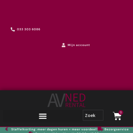
033 303 6086
Mijn account
0
Staffelkorting: meer dagen huren = meer voordeel!
Bezorgservice