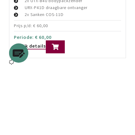
2x UTX-B40 bodypackzender
URX-P41D draagbare ontvanger
2x Sanken COS-11D
Prijs p/d:
€
60,00
Periode:
€
60,00
Bekijk details
Bekijk ook