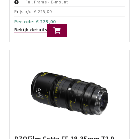
Full Frame - E-mount
Prijs p/d:
€
225,00
Periode:
€
225,00
Bekijk details
DZOFilm Catta FF 18-35mm T2.9