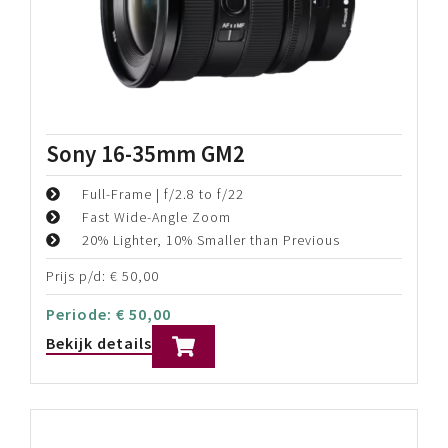
Sony 16-35mm GM2
Full-Frame | f/2.8 to f/22
Fast Wide-Angle Zoom
20% Lighter, 10% Smaller than Previous
Prijs p/d:
€
50,00
Periode:
€
50,00
Bekijk details