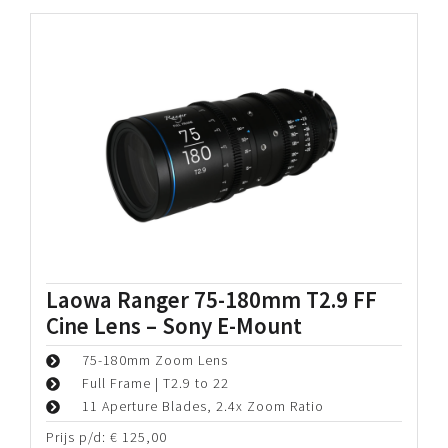
Laowa Ranger 75-180mm T2.9 FF
Cine Lens – Sony E-Mount
75-180mm Zoom Lens
Full Frame | T2.9 to 22
11 Aperture Blades, 2.4x Zoom Ratio
Prijs p/d:
€
125,00