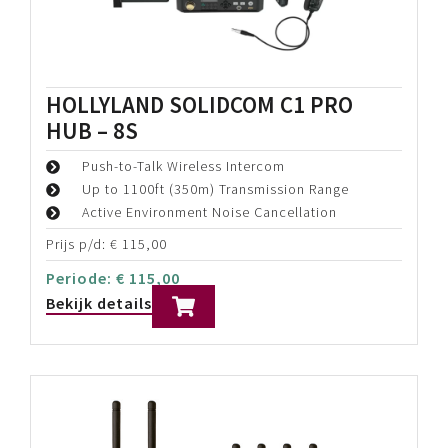
Blackmagic Design ATEM Television
Studio Pro 4K
4K Live Productiemixer
8x 12G-SDI video inputs
Built-in streaming
Prijs p/d:
€
145,00
Periode:
€
145,00
Bekijk details