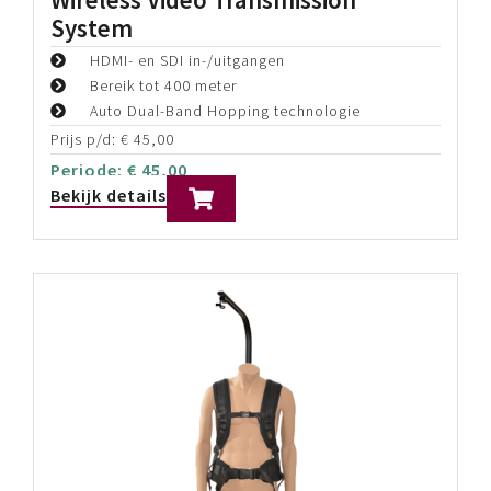
Canon MS-15 Zoom and Focus
Control Kit for ENG/EFP Lenzen
Voor Canon Pro-Video ENG Lenzen
Focus & Zoom conroller
digital semi-servo (MS = manual/servo)
Prijs p/d:
€
80,00
Periode:
€
80,00
Bekijk details