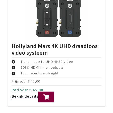
E-Image Q100 Monitor Cage
Geschikt voor Monitoren tot 9"
Lichtgewicht cage
Met V-Lock battery plate
Prijs p/d:
€
20,00
Periode:
€
20,00