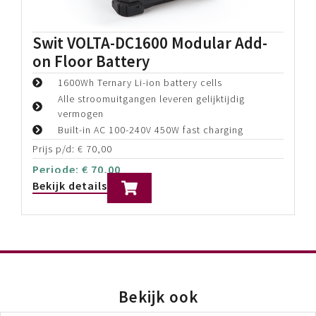
WoodenCamera Director’s Monitor
Cage v3
Geschikt voor monitoren tot 9"
Inclusief V-mount battery plate
Inclusief zonneklep
Prijs p/d:
€
30,00
Periode:
€
30,00
Bekijk details