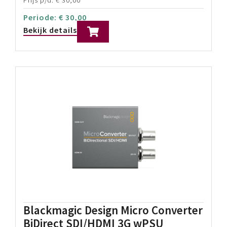
Professionele Live Production Switcher
8- SDI Video Inputs
12- SDI Video Outputs
Prijs p/d:
€
95,00
Periode:
€
95,00
Bekijk details