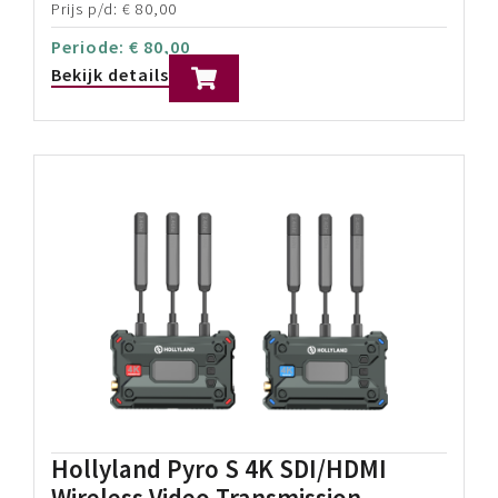
Lichtgewicht design met 4,54kg payload
OLED Touchscreen met Auto-lock
2nd-Gen Native vertical shooting
Prijs p/d:
€
65,00
Periode:
€
65,00
Bekijk details