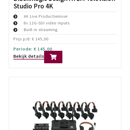
Skaarhoj PTZ Extreme
Advanced Robotics Camera Controller
Universele PTZ en Robotsystemen controller
Integreert met diverse merken
Prijs p/d:
€
125,00
Periode:
€
125,00
Bekijk details