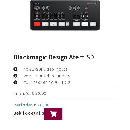
Sony RM-1BP Lanc Remote
Controller
Lanc Remote Control
Voor Sony HDV- en DVCAM modellen
Drie verschillende zoom snelheden
Prijs p/d:
€
7,50