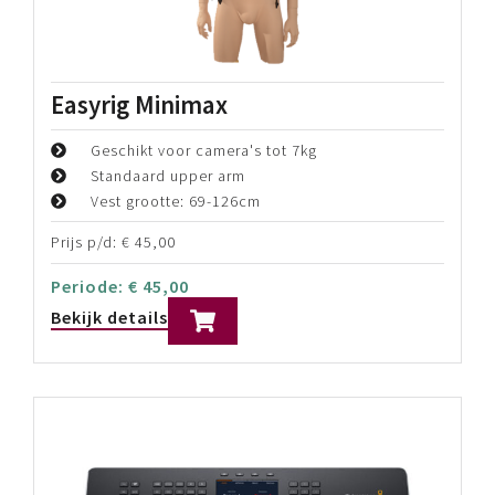
Hollyland Pyro S 4K SDI/HDMI
Wireless Video Transmission
System
HDMI- en SDI in-/uitgangen
Bereik tot 400 meter
Auto Dual-Band Hopping technologie
Prijs p/d:
€
45,00
Periode:
€
45,00
Bekijk details