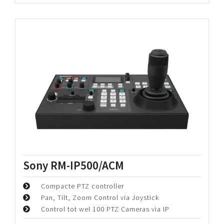
Periode:
€
115,00
Bekijk details
Swit FLOW 2000 SDI & HDMI
Wireless Video System