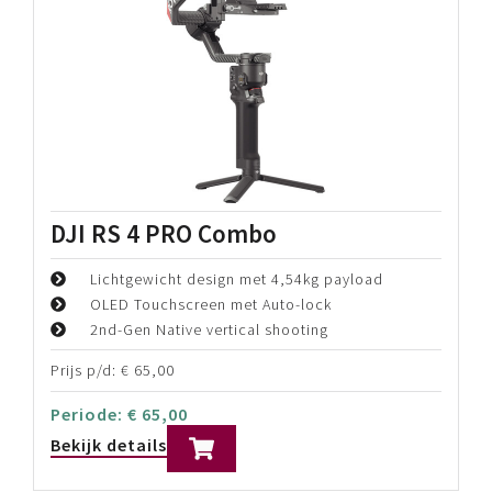
Røde ultimate podcast kit
4 Persoons professionele Podcast Kit
Superieure geluids kwalitiet
Zeer gemakkelijk in gebruik
Prijs p/d:
€
125,00