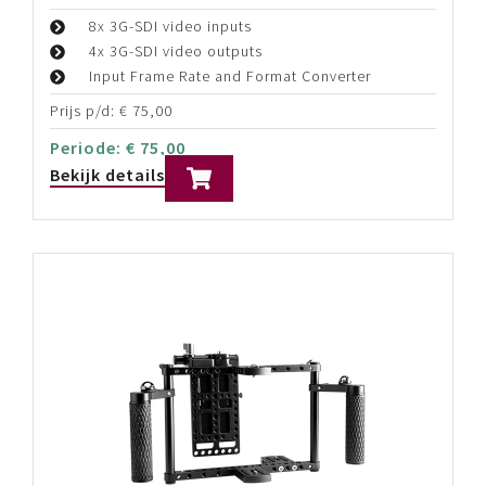
Blackmagic Design Atem SDI Pro
ISO
4x 3G-SDI video inputs
Program en 4x input ISO recording
Live tally, stream en record status
Prijs p/d:
€
40,00
Periode:
€
40,00
Bekijk details