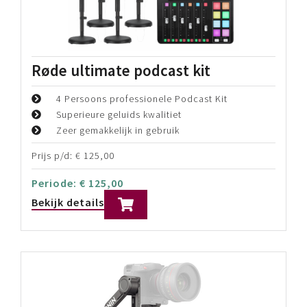
Chrosziel CDM-SFR Zoom motor
voor Sony ILME-FR7
Universele zoom motor
Signaal direct via FR7
Geen extra kabels en/of accu's
Prijs p/d:
€
85,00
Periode:
€
85,00
Bekijk details