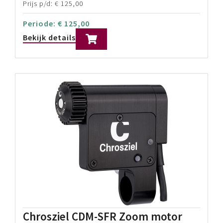
Uncompressed HDMI & 3G/HD/SD-SDI
Transmits up to 1080p60
Tot 600mtr Line-of-Sight bereik
Prijs p/d:
€
70,00
Periode:
€
70,00
Bekijk details