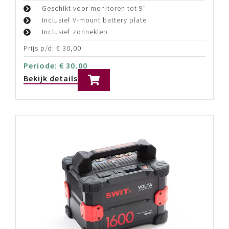
Tilta Nucleus-M lens control kit
3-kanaals draadloze lens besturing
Bedien focus, iris en/of zoom
Draadloos scherpstellen tot op 300 meter
afstand
Prijs p/d:
€
50,00
Periode:
€
50,00
Bekijk details