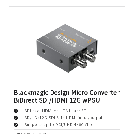
Periode:
€
45,00
Bekijk details
Blackmagic Design ATEM Television
Studio HD8