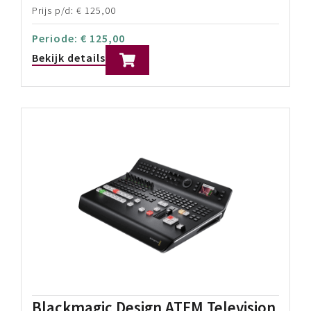
Alle categorieën
Zoek op product
Filter op merk