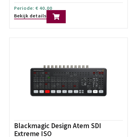
2x 3G-SDI video outputs
Tot 1080p60 10-Bit 4:2:2
Prijs p/d:
€
20,00
Periode:
€
20,00
Bekijk details