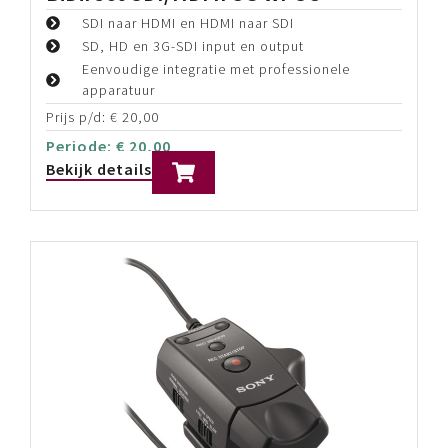
Blackmagic Design Micro Converter
BiDirect SDI/HDMI 12G wPSU
SDI naar HDMI en HDMI naar SDI
SD/HD/12G-SDI & 1x HDMI input/output
Supports up to DCI/UHD 4k60 Video
Prijs p/d:
€
30,00
Periode:
€
30,00
Bekijk details