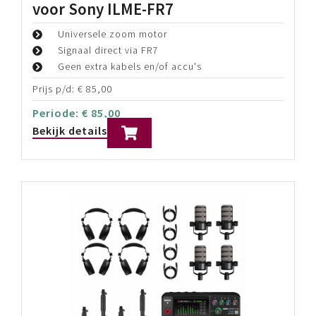
Sony RM-IP500/ACM
Compacte PTZ controller
Pan, Tilt, Zoom Control via Joystick
Control tot wel 100 PTZ Cameras via IP
Prijs p/d:
€
125,00
Periode:
€
125,00
Bekijk details