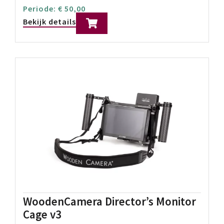
SDI & HDMI in- en outputs
135 meter line-of-sight
Prijs p/d:
€
45,00
Periode:
€
45,00
Bekijk details