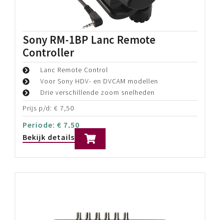
Blackmagic Design Micro Converter
BiDirect SDI/HDMI 3G wPSU
SDI naar HDMI en HDMI naar SDI
SD, HD en 3G-SDI input en output
Eenvoudige integratie met professionele
apparatuur
Prijs p/d:
€
20,00
Periode:
€
20,00
Bekijk details