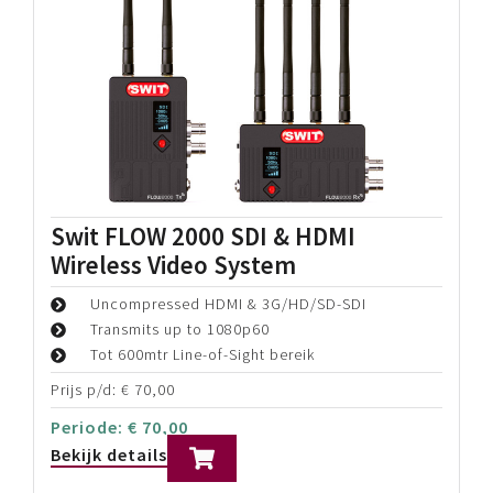
HOLLYLAND SOLIDCOM C1 PRO
HUB – 8S
Push-to-Talk Wireless Intercom
Up to 1100ft (350m) Transmission Range
Active Environment Noise Cancellation
Prijs p/d:
€
115,00