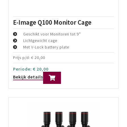
Blackmagic Design Atem SDI
Extreme ISO
8x 3G-SDI video inputs
4x 3G-SDI video outputs
Input Frame Rate and Format Converter
Prijs p/d:
€
75,00
Periode:
€
75,00
Bekijk details