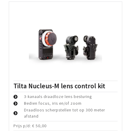
Bekijk details
Hollyland Mars 4K UHD draadloos
video systeem
Transmit up to UHD 4K30 Video