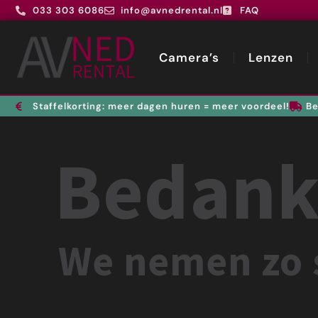
033 303 6086
info@avnedrental.nl
FAQ
Camera’s
Lenzen
Staffelkorting: meer dagen huren = meer voordeel!
Be
Bedankt
We nemen zo s