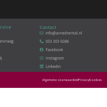
rvice
Contact
info@avnedrental.nl
aanvraag
033 303 6086
Facebook
ij
Instagram
Linkedin
Algemene voorwaarden
Privacy
Cookies