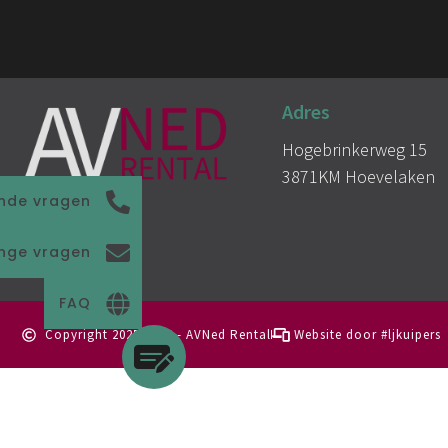
Adres
Hogebrinkerweg 15
3871KM Hoevelaken
nde vragen
enge vragen
FAQ
Copyright 2025-2026 - AVNed Rental
Website door #ljkuipers