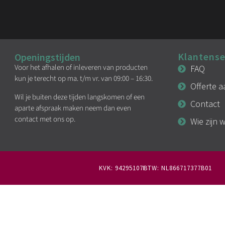
Klantense
Openingstijden
Voor het afhalen of inleveren van producten
FAQ
kun je terecht op ma. t/m vr. van 09:00 – 16:30.
Offerte 
Wil je buiten deze tijden langskomen of een
Contact
aparte afspraak maken neem dan even
contact met ons op.
Wie zijn w
KVK: 94295107
BTW: NL866717377B01