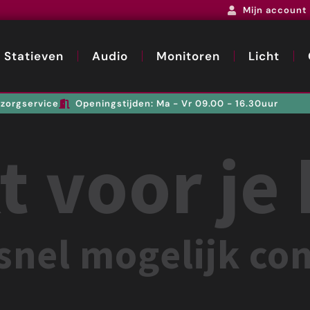
Mijn account
Statieven
Audio
Monitoren
Licht
zorgservice
Openingstijden: Ma - Vr 09.00 - 16.30uur
 voor je 
nel mogelijk con