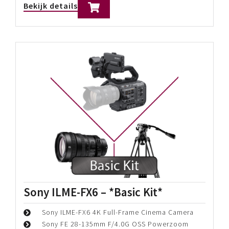
Sony ILME-FX6 Full Frame Cinema
Line Camera
4K Full-Frame 10.2MP CMOS Exmor R Sensor
DCI 4K60p | UHD 4K120 | 1080p240
15+ Stops of Dynamic Range in S-Log 3 EI
Prijs p/d:
€
115,00
Periode:
€
115,00
Bekijk details