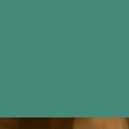
0
Staffelkorting: meer dagen huren = meer voordeel!
Bezorgservice
Openingstijden: Ma - Vr 09.00 - 16.30uur