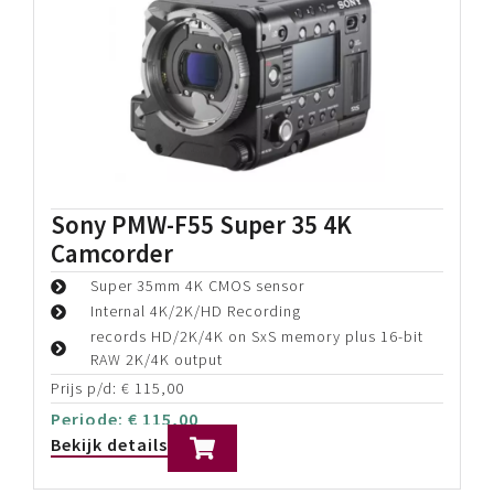
DJI Ronin 4D-6K + 16-35GM2 & 24-
70GM2
DJI Ronin 4D-6K
Sony 16-35mm GM2
Sony 24-70mm GM2
Prijs p/d:
€
245,00
Periode:
€
245,00
Bekijk details