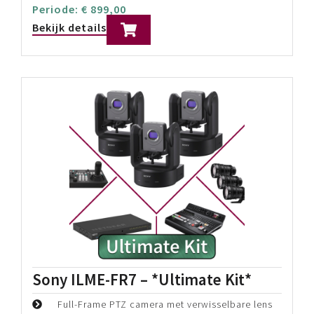
Sony ILME-FR7 – *Premium Kit*
Full-Frame PTZ camera met verwisselbare lens
Back-illuminated 35 mm full-frame CMOS-
beeldsensor
BIONZ XR™ beeldverwerking
Prijs p/d:
€
899,00
Periode:
€
899,00