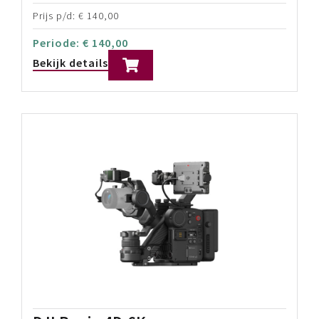
Sony PXW-FX9
6K Full-Frame Exmor R CMOS Sensor
DCI 4K and UHD 4K up to 60p
Quad Full HD 120p Raw with XDCA-FX9 Unit