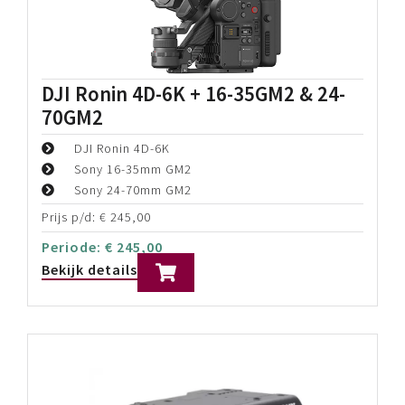
Zenmuse X9-6K Camera Gimbal Combo
Z-Axis Camera/3-Axis Gimbal Stabilizing
ProRes HQ & Raw Video up to 6K60
Prijs p/d:
€
145,00
Periode:
€
145,00
Bekijk details