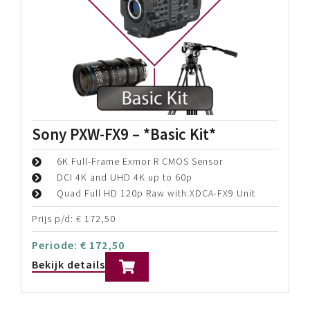
Home
Producten
Camera's
Cinema camera
Alle categoriën
Zoek op product
Type product
Merk