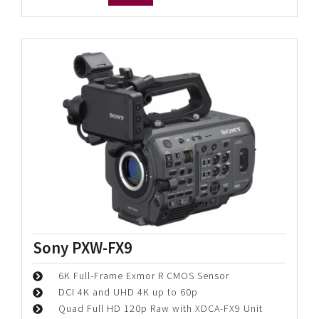
Sony ILME-FR7 – *Basic Kit*
Full-Frame PTZ camera met verwisselbare lens
Back-illuminated 35 mm full-frame CMOS-
beeldsensor
BIONZ XR™ beeldverwerking
Prijs p/d:
€
217,50
Periode:
€
217,50
Bekijk details