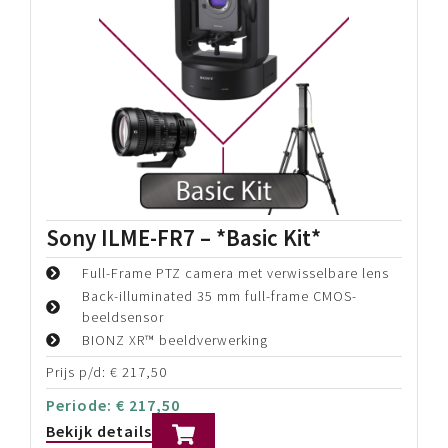
Sony ILME-FR7 FF Cinema Line PTZ
camera
Full-Frame PTZ camera met verwisselbare lens
Back-illuminated 35 mm full-frame CMOS-
beeldsensor
BIONZ XR™ beeldverwerking
Prijs p/d:
€
175,00
Periode:
€
175,00
Bekijk details