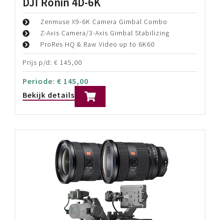
Prijs p/d:
€
140,00
Periode:
€
140,00
Bekijk details
DJI Ronin 4D-6K