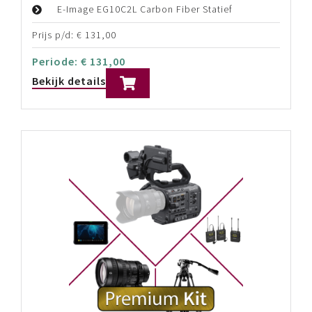
Sony ILME-FX6 – *Basic Kit*
Sony ILME-FX6 4K Full-Frame Cinema Camera
Sony FE 28-135mm F/4.0G OSS Powerzoom
E-Image EG10C2L Carbon Fiber Statief