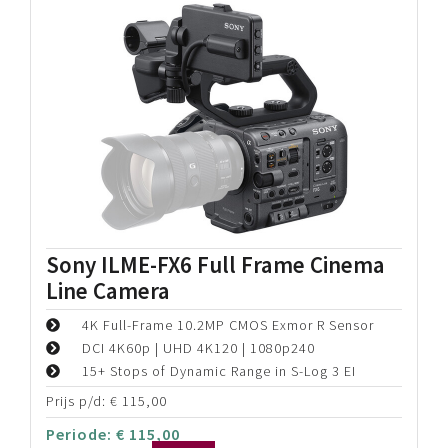
Blackmagic PYXIS 6K Cinema
Camera (Canon EF)
Full-Frame 6K Sensor
Up to 6K36 fps Open Gate / 6K Anamorphic
13-Stop Dynamic Range, Dual-Native ISO
Prijs p/d:
€
115,00
Periode:
€
115,00
Bekijk details