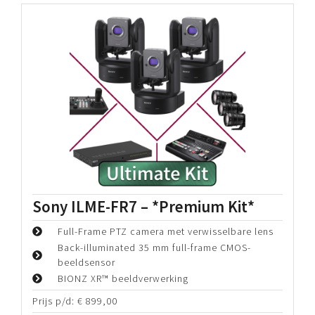
Sony PXW-FX9 – *Basic Kit*
6K Full-Frame Exmor R CMOS Sensor
DCI 4K and UHD 4K up to 60p
Quad Full HD 120p Raw with XDCA-FX9 Unit
Prijs p/d:
€
172,50
Periode:
€
172,50
Bekijk details