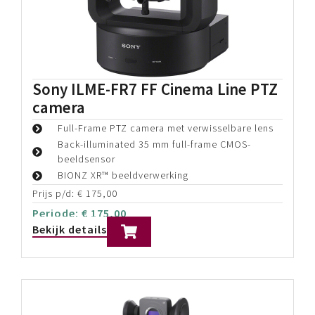
Sony ILME-FX6 – *Premium Kit*
Sony ILME-FX6 - Basic Kit + rigging
Atomos Shinobi 7
Sony Audio set
Prijs p/d:
€
240,00
Periode:
€
240,00
Bekijk details