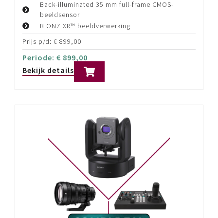
Bekijk details
Sony ILME-FR7 – *Ultimate Kit*
Full-Frame PTZ camera met verwisselbare lens
Back-illuminated 35 mm full-frame CMOS-