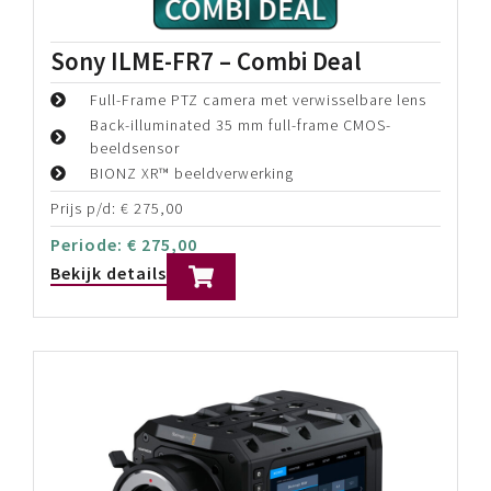
beeldsensor
BIONZ XR™ beeldverwerking
Prijs p/d:
€
899,00
Periode:
€
899,00
Bekijk details