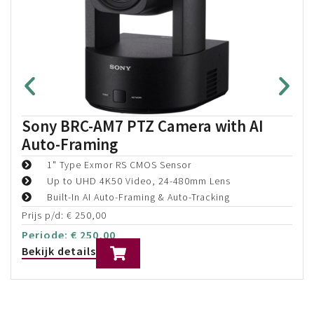
Sony BRC-AM7 PTZ Camera with AI
Auto-Framing
1" Type Exmor RS CMOS Sensor
Up to UHD 4K50 Video, 24-480mm Lens
Built-In AI Auto-Framing & Auto-Tracking
Prijs p/d:
€
250,00
Periode:
€
250,00
Bekijk details