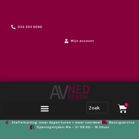
033 303 6086
Mijn account
0
Staffelkorting: meer dagen huren = meer voordeel!
Bezorgservice
Openingstijden: Ma - Vr 09.00 - 16.30uur