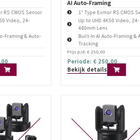
AI Auto-Framing
or RS CMOS Sensor
1" Type Exmor RS CMOS S
50 Video, 24-
Up to UHD 4K50 Video, 24-
480mm Lens
uto-Framing & Auto-
Built-In AI Auto-Framing & 
Tracking
Prijs p/d:
€
250,00
,00
Periode:
€
250,00
Bekijk details