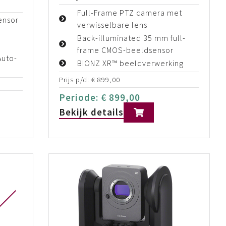
Full-Frame PTZ camera met
ensor
verwisselbare lens
Back-illuminated 35 mm full-
frame CMOS-beeldsensor
Auto-
BIONZ XR™ beeldverwerking
Prijs p/d:
€
899,00
Periode:
€
899,00
Bekijk details