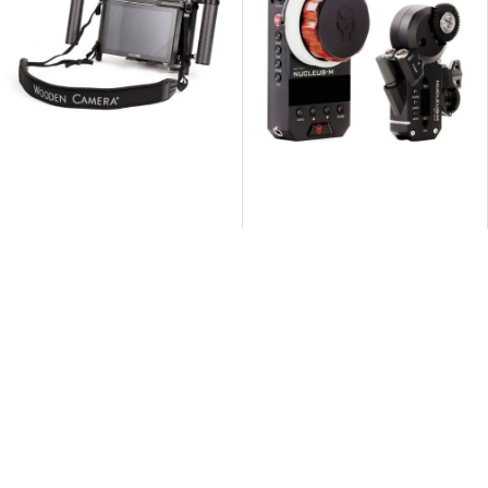
rvice
Contact
info@avnedrental.nl
aanvraag
033 303 6086
Facebook
ij
Instagram