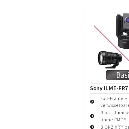
Sony ILME-FR7 –
Full-Frame 
verwisselbar
Back-illumin
frame CMOS-
BIONZ XR™ b