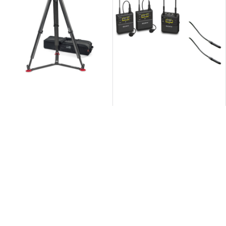
Klantense
Openingstijden
Voor het afhalen of inleveren van producten
FAQ
kun je terecht op ma. t/m vr. van 09:00 – 16:30.
Offerte 
Wil je buiten deze tijden langskomen of een
Contact
aparte afspraak maken neem dan even
contact met ons op.
Wie zijn w