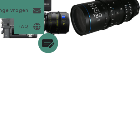
enge vragen
FAQ
Adres
Hogebrinkerweg 15
3871KM Hoevelaken