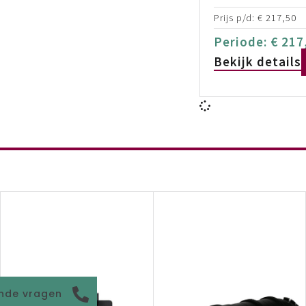
Prijs p/d:
€
217,50
Periode:
€
217
Bekijk details
nde vragen