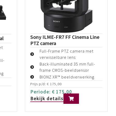
Sony ILME-FR7 FF Cinema Line
al
PTZ camera
et
Full-Frame PTZ camera met
verwisselbare lens
ll-
Back-illuminated 35 mm full-
frame CMOS-beeldsensor
ng
BIONZ XR™ beeldverwerking
Prijs p/d:
€
175,00
Periode:
€
175,00
Bekijk details