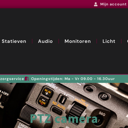
Mijn account
Statieven
Audio
Monitoren
Licht
zorgservice
Openingstijden: Ma - Vr 09.00 - 16.30uur
PTZ camera