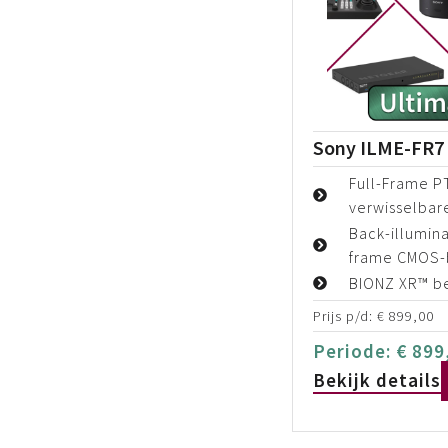
Sony ILME-FR7 
Full-Frame 
verwisselbar
Back-illumin
frame CMOS-
BIONZ XR™ b
Prijs p/d:
€
899,00
Periode:
€
899
Bekijk details