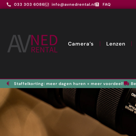
033 303 6086
info@avnedrental.nl
FAQ
Camera’s
Lenzen
Staffelkorting: meer dagen huren = meer voordeel!
Be