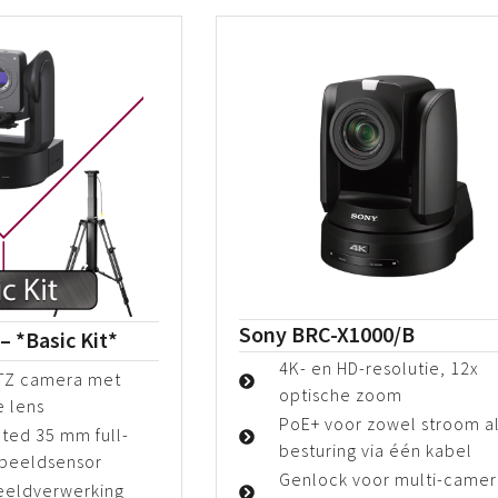
Sony BRC-X1000/B
 *Basic Kit*
4K- en HD-resolutie, 12x
PTZ camera met
optische zoom
e lens
PoE+ voor zowel stroom a
ated 35 mm full-
besturing via één kabel
beeldsensor
Genlock voor multi-camer
eeldverwerking