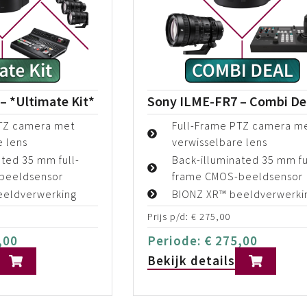
– *Ultimate Kit*
Sony ILME-FR7 – Combi De
PTZ camera met
Full-Frame PTZ camera m
e lens
verwisselbare lens
ated 35 mm full-
Back-illuminated 35 mm fu
beeldsensor
frame CMOS-beeldsensor
eeldverwerking
BIONZ XR™ beeldverwerki
Prijs p/d:
€
275,00
,00
Periode:
€
275,00
Bekijk details