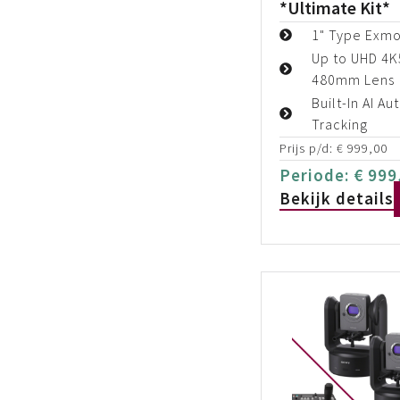
*Ultimate Kit*
1" Type Exm
Up to UHD 4K
480mm Lens
Built-In AI A
Tracking
Prijs p/d:
€
999,00
Periode:
€
999
Bekijk details