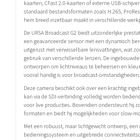
kaarten, CFast 2.0-kaarten of externe USB-schijv
standaard bestandsformaten zoals H.265, ProRes
hem breed inzetbaar maakt in verschillende werk
De URSA Broadcast G2 biedt uitzonderlijke prestatie
een geavanceerde sensor met een dynamisch berei
uitgerust met verwisselbare lensvattingen, wat zorgt
gebruik van verschillende lenzen. De ingebouwde o
ontworpen om lichtniveaus te beheersen en kleu
vooral handig is voor broadcast-omstandigheden.
Deze camera beschikt ook over een krachtig ing
kan via de SDI-verbinding volledig worden bediend
voor live producties. Bovendien ondersteunt hij z
formaten en biedt hij mogelijkheden voor slow-m
Met een robuust, maar lichtgewicht ontwerp, een i
bedieningssysteem en uitgebreide connectiviteitso