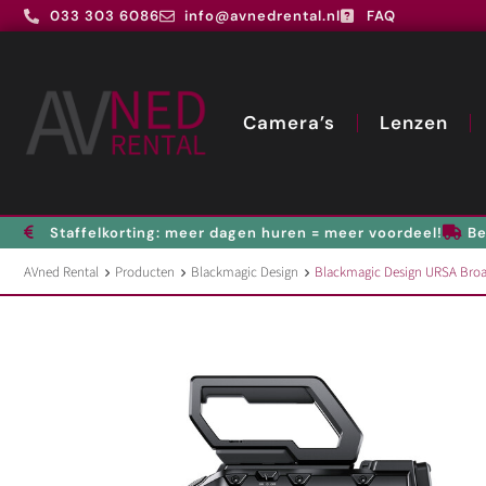
033 303 6086
info@avnedrental.nl
FAQ
Camera’s
Lenzen
Staffelkorting: meer dagen huren = meer voordeel!
Be
AVned Rental
Producten
Blackmagic Design
Blackmagic Design URSA Bro