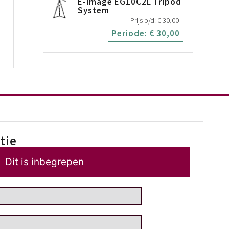
E-Image EG10C2L Tripod
System
Prijs p/d:
€
30,00
Periode:
€
30,00
tie
Dit is inbegrepen