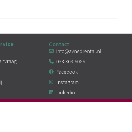
rvice
Contact
info@avnedrental.nl
aanvraag
033 303 6086
Facebook
ij
Instagram
Linkedin
Algemene voorwaarden
Privacy
Cookies