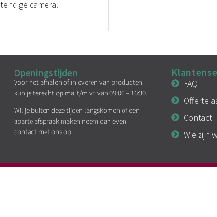
tendige camera.
Klantense
Openingstijden
Voor het afhalen of inleveren van producten
FAQ
kun je terecht op ma. t/m vr. van 09:00 – 16:30.
Offerte 
Wil je buiten deze tijden langskomen of een
Contact
aparte afspraak maken neem dan even
contact met ons op.
Wie zijn w
KVK: 94295107
BTW: NL866717377B01