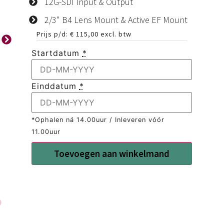
12G-SDI Input & Output
2/3" B4 Lens Mount & Active EF Mount
Prijs p/d:
€
115,00
excl. btw
Startdatum
*
Einddatum
*
*Ophalen ná 14.00uur / Inleveren vóór
11.00uur
Toevoegen aan winkelmand