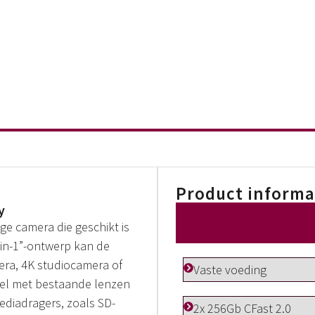
Product informa
y
ige camera die geschikt is
-in-1”-ontwerp kan de
ra, 4K studiocamera of
Vaste voeding
bel met bestaande lenzen
ediadragers, zoals SD-
2x 256Gb CFast 2.0