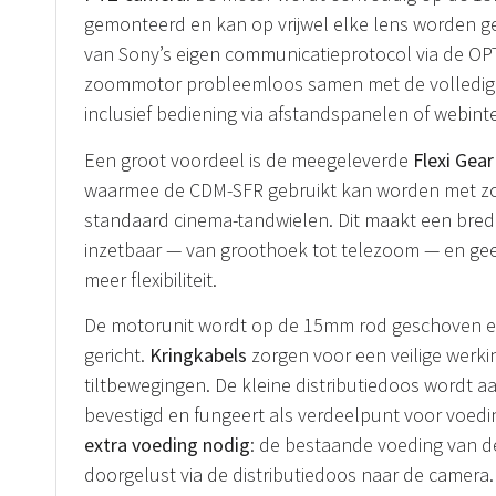
gemonteerd en kan op vrijwel elke lens worden ger
van Sony’s eigen communicatieprotocol via de OP
zoommotor probleemloos samen met de volledig
inclusief bediening via afstandspanelen of webinte
Een groot voordeel is de meegeleverde
Flexi Gea
waarmee de CDM-SFR gebruikt kan worden met 
standaard cinema-tandwielen. Dit maakt een bred
inzetbaar — van groothoek tot telezoom — en geef
meer flexibiliteit.
De motorunit wordt op de 15mm rod geschoven e
gericht.
Kringkabels
zorgen voor een veilige werkin
tiltbewegingen. De kleine distributiedoos wordt a
bevestigd en fungeert als verdeelpunt voor voedin
extra voeding nodig
: de bestaande voeding van 
doorgelust via de distributiedoos naar de camera.