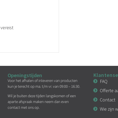
vereist
Klantense
Openingstijden
Voor het afhalen of inleveren van producten
FAQ
kun je terecht op ma. t/m vr. van 09:00 – 16:30.
Offerte 
Wil je buiten deze tijden langskomen of een
Contact
aparte afspraak maken neem dan even
contact met ons op.
Wie zijn w