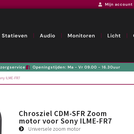
Mijn account
Statieven
Audio
Monitoren
Licht
zorgservice
Openingstijden: Ma - Vr 09.00 - 16.30uur
ony ILME-FR7
Chrosziel CDM-SFR Zoom
motor voor Sony ILME-FR7
Universele zoom motor