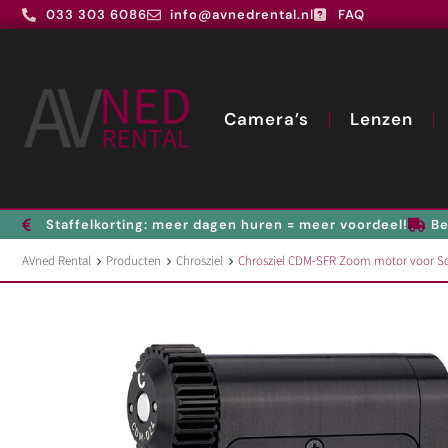
033 303 6086
info@avnedrental.nl
FAQ
Camera’s
Lenzen
Staffelkorting: meer dagen huren = meer voordeel!
Be
AVned Rental
Producten
Chrosziel
Chrosziel CDM-SFR Zoom motor voor S