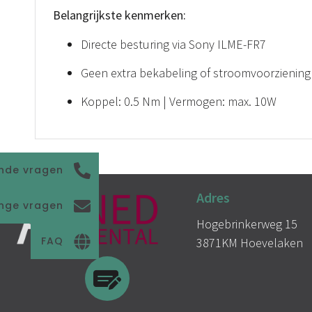
Belangrijkste kenmerken:
Directe besturing via Sony ILME-FR7
Geen extra bekabeling of stroomvoorziening 
Koppel: 0.5 Nm | Vermogen: max. 10W
nde vragen
Adres
enge vragen
Hogebrinkerweg 15
FAQ
3871KM Hoevelaken