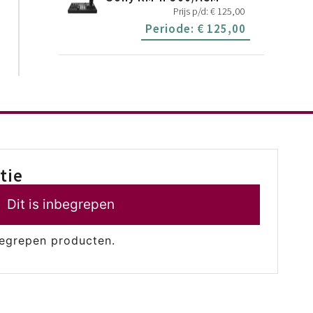
Prijs p/d:
€
125,00
Periode:
€
125,00
tie
Dit is inbegrepen
egrepen producten.