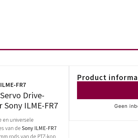
Product informa
 ILME-FR7
 Servo Drive-
or Sony ILME-FR7
Geen inb
 en universele
es van de
Sony ILME-FR7
5mm rods van de PTZ-kop