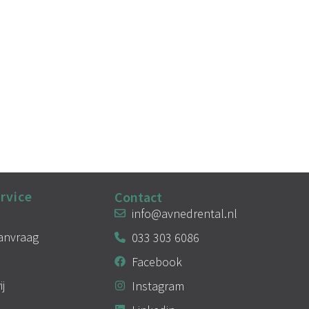
rvice
Contact
info@avnedrental.nl
aanvraag
033 303 6086
Facebook
ij
Instagram