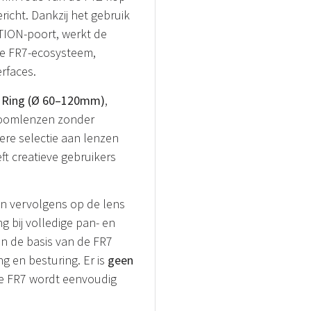
icht. Dankzij het gebruik
TION-poort, werkt de
e FR7-ecosysteem,
rfaces.
r Ring (Ø 60–120mm)
,
zoomlenzen zonder
ere selectie aan lenzen
t creatieve gebruikers
n vervolgens op de lens
g bij volledige pan- en
an de basis van de FR7
g en besturing. Er is
geen
de FR7 wordt eenvoudig