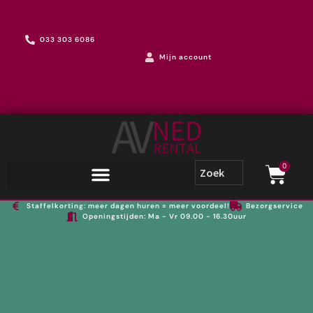
033 303 6086
Mijn account
0
Staffelkorting: meer dagen huren = meer voordeel!
Bezorgservice
Openingstijden: Ma - Vr 09.00 - 16.30uur