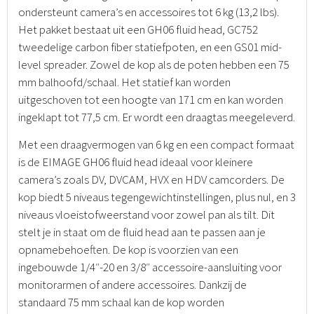
ondersteunt camera’s en accessoires tot 6 kg (13,2 lbs).
Het pakket bestaat uit een GH06 fluid head, GC752
tweedelige carbon fiber statiefpoten, en een GS01 mid-
level spreader. Zowel de kop als de poten hebben een 75
mm balhoofd/schaal. Het statief kan worden
uitgeschoven tot een hoogte van 171 cm en kan worden
ingeklapt tot 77,5 cm. Er wordt een draagtas meegeleverd.
Met een draagvermogen van 6 kg en een compact formaat
is de EIMAGE GH06 fluid head ideaal voor kleinere
camera’s zoals DV, DVCAM, HVX en HDV camcorders. De
kop biedt 5 niveaus tegengewichtinstellingen, plus nul, en 3
niveaus vloeistofweerstand voor zowel pan als tilt. Dit
stelt je in staat om de fluid head aan te passen aan je
opnamebehoeften. De kop is voorzien van een
ingebouwde 1/4″-20 en 3/8″ accessoire-aansluiting voor
monitorarmen of andere accessoires. Dankzij de
standaard 75 mm schaal kan de kop worden