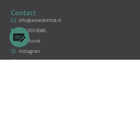
Contact
info@avnedrental.nl
033 303 6086
Facebook
Instagram
Linkedin
Algemene voorwaarden
Privacy
Cookies
KVK: 94295107
BTW: NL866717377B01
Copyright 2025-2026 - AVNed Rental
Website door #ljkuipers