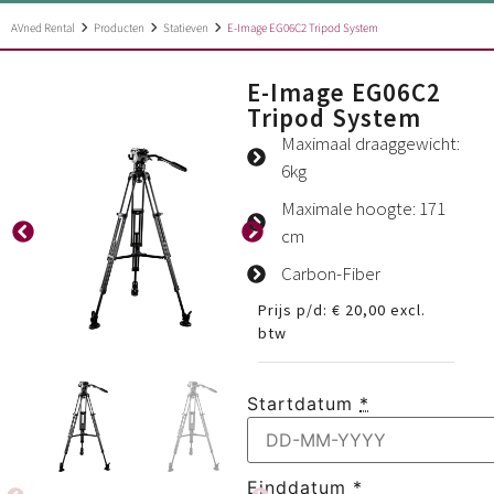
AVned Rental
Producten
Statieven
E-Image EG06C2 Tripod System
E-Image EG06C2
Tripod System
Maximaal draaggewicht:
6kg
Maximale hoogte: 171
cm
Carbon-Fiber
Prijs p/d:
€
20,00
excl.
btw
Startdatum
*
Einddatum
*