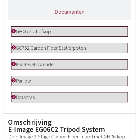
Documenten
GH06 Statiefkop
GC752 Carbon Fiber Statiefpoten
Mid-level spreader
Pan bar
Draagtas
Omschrijving
E-Image EG06C2 Tripod System
De E-Image 2-Stage Carbon Fiber Tripod met GH06-kop