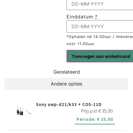
Einddatum
*
*Ophalen ná 14.00uur / Inlevere
vóór 11.00uur
Toevoegen aan winkelmand
Gerelateerd
Andere opties
Sony uwp-d21/k33 + COS-11D
Prijs p/d:
€
35,00
Periode:
€
35,00