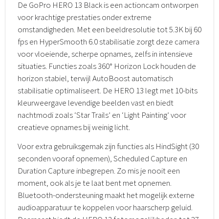
De GoPro HERO 13 Black is een actioncam ontworpen
voor krachtige prestaties onder extreme
omstandigheden. Met een beeldresolutie tot 5.3K bij 60
fps en HyperSmooth 6.0 stabilisatie zorgt deze camera
voor vloeiende, scherpe opnames, zelfs in intensieve
situaties. Functies zoals 360° Horizon Lock houden de
horizon stabiel, terwijl AutoBoost automatisch
stabilisatie optimaliseert. De HERO 13 legt met 10-bits
kleurweergave levendige beelden vast en biedt
nachtmodi zoals ‘Star Trails’ en ‘Light Painting’ voor
creatieve opnames bij weinig licht.
Voor extra gebruiksgemak zijn functies als HindSight (30
seconden vooraf opnemen), Scheduled Capture en
Duration Capture inbegrepen. Zo mis je nooit een
moment, ook als je te laat bent met opnemen.
Bluetooth-ondersteuning maakt het mogelijk externe
audioapparatuur te koppelen voor haarscherp geluid.