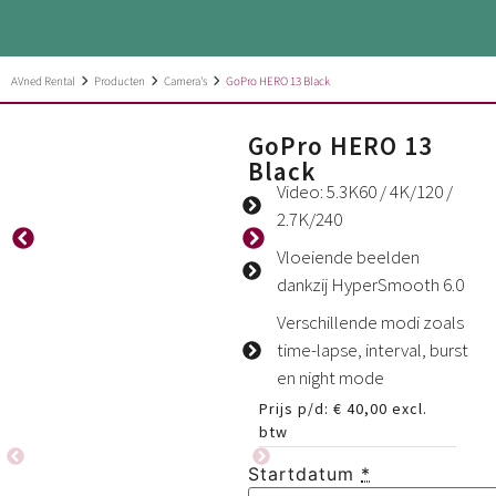
AVned Rental
Producten
Camera's
GoPro HERO 13 Black
GoPro HERO 13
Black
Video: 5.3K60 / 4K/120 /
2.7K/240
Vloeiende beelden
dankzij HyperSmooth 6.0
Verschillende modi zoals
time-lapse, interval, burst
en night mode
Prijs p/d:
€
40,00
excl.
btw
Startdatum
*