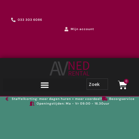
033 303 6086
Mijn account
0
Staffelkorting: meer dagen huren = meer voordeel!
Bezorgservice
Openingstijden: Ma - Vr 09.00 - 16.30uur