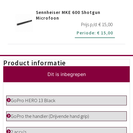
Sennheiser MKE 600 Shotgun
Microfoon
Prijs p/d:
€
15,00
Periode:
€
15,00
Product informatie
Dit is inbegrepen
GoPro HERO 13 Black
GoPro the handler (Drijvende hand grip)
2 accu's