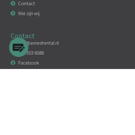
Contact
Wie zijn wij
Contact
info@avnedrental.nl
033 303 6086
Facebook
Instagram
Linkedin
Algemene voorwaarden
Privacy
Cookies
KVK: 94295107
BTW: NL866717377B01