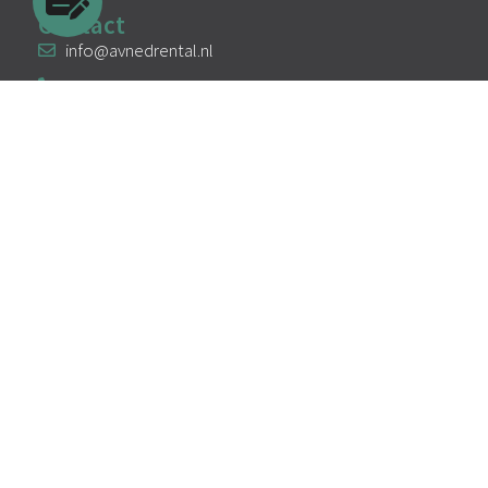
Contact
info@avnedrental.nl
033 303 6086
Facebook
Instagram
Linkedin
Algemene voorwaarden
Privacy
Cookies
KVK: 94295107
BTW: NL866717377B01
Copyright 2025-2026 - AVNed Rental
Website door #ljkuipers