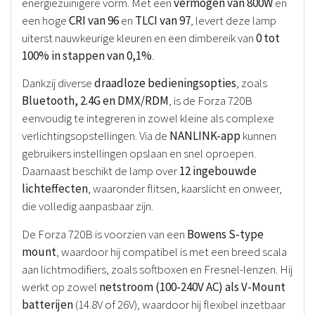
energiezuinigere vorm. Met een
vermogen van 800W
en
een hoge
CRI van 96
en
TLCI van 97
, levert deze lamp
uiterst nauwkeurige kleuren en een dimbereik van
0 tot
100% in stappen van 0,1%
.
Dankzij diverse
draadloze bedieningsopties
, zoals
Bluetooth, 2.4G en DMX/RDM
, is de Forza 720B
eenvoudig te integreren in zowel kleine als complexe
verlichtingsopstellingen. Via de
NANLINK-app
kunnen
gebruikers instellingen opslaan en snel oproepen.
Daarnaast beschikt de lamp over
12 ingebouwde
lichteffecten
, waaronder flitsen, kaarslicht en onweer,
die volledig aanpasbaar zijn.
De Forza 720B is voorzien van een
Bowens S-type
mount
, waardoor hij compatibel is met een breed scala
aan lichtmodifiers, zoals softboxen en Fresnel-lenzen. Hij
werkt op zowel
netstroom (100-240V AC) als V-Mount
batterijen
(14.8V of 26V), waardoor hij flexibel inzetbaar