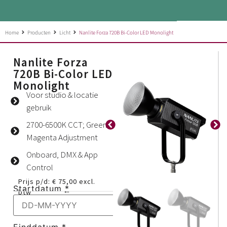
Home
Producten
Licht
Nanlite Forza 720B Bi-Color LED Monolight
Nanlite Forza
720B Bi-Color LED
Monolight
Voor studio & locatie
gebruik
2700-6500K CCT; Green-
Magenta Adjustment
Onboard, DMX & App
Control
Prijs p/d:
€
75,00
excl.
Startdatum
*
btw
Einddatum
*