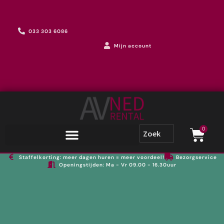
033 303 6086
Mijn account
0
Staffelkorting: meer dagen huren = meer voordeel!
Bezorgservice
Openingstijden: Ma - Vr 09.00 - 16.30uur