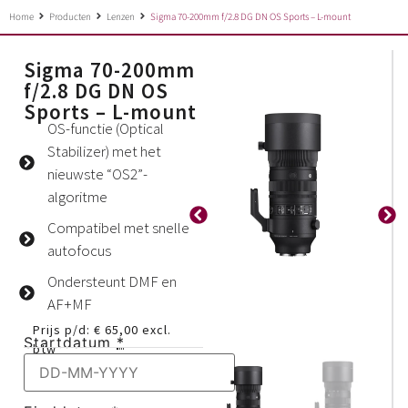
Home
Producten
Lenzen
Sigma 70-200mm f/2.8 DG DN OS Sports – L-mount
Sigma 70-200mm
f/2.8 DG DN OS
Sports – L-mount
OS-functie (Optical
Stabilizer) met het
nieuwste “OS2”-
algoritme
Compatibel met snelle
autofocus
Ondersteunt DMF en
AF+MF
Prijs p/d:
€
65,00
excl.
Startdatum
*
btw