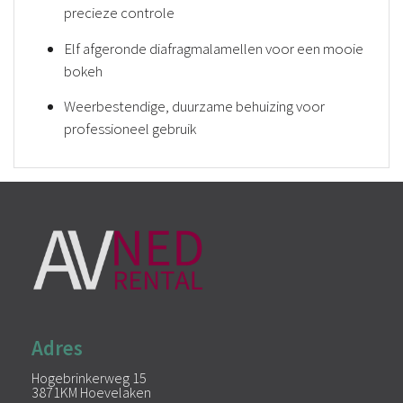
precieze controle
Elf afgeronde diafragmalamellen voor een mooie
bokeh
Weerbestendige, duurzame behuizing voor
professioneel gebruik
Adres
Hogebrinkerweg 15
3871KM Hoevelaken