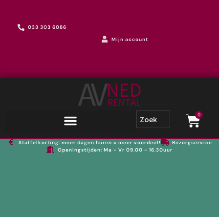
033 303 6086
Mijn account
0
Staffelkorting: meer dagen huren = meer voordeel!
Bezorgservice
Openingstijden: Ma - Vr 09.00 - 16.30uur