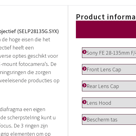
Product informa
jectief (SELP28135G.SYX)
de hoge eisen die het
ctief heeft een
Sony FE 28-135mm F
verse opties geschikt voor
E-mount fotocamera’s. De
Front Lens Cap
ningsringen die zorgen
veeleisende producties op
Rear Lens Cap
Lens Hood
 diafragma een eigen
 de scherpstelring kunt u
Bescherm tas
cus. De 3 ringen zijn
a grip elementen om op