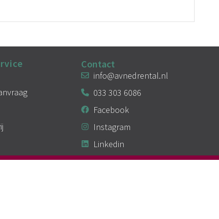
rvice
Contact
info@avnedrental.nl
aanvraag
033 303 6086
Facebook
ij
Instagram
Linkedin
Algemene voorwaarden
Privacy
Cookies