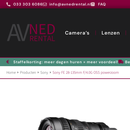
033 303 6086
info@avnedrental.nl
FAQ
Camera’s
Lenzen
Staffelkorting: meer dagen huren = meer voordeel!
Be
Home
Producten
Sony
Sony FE 28-135mm F/4.0G OSS powerzoom