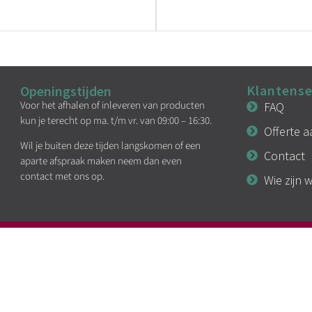
Klantense
Openingstijden
Voor het afhalen of inleveren van producten
FAQ
kun je terecht op ma. t/m vr. van 09:00 – 16:30.
Offerte 
Wil je buiten deze tijden langskomen of een
Contact
aparte afspraak maken neem dan even
contact met ons op.
Wie zijn w
KVK: 94295107
BTW: NL866717377B01