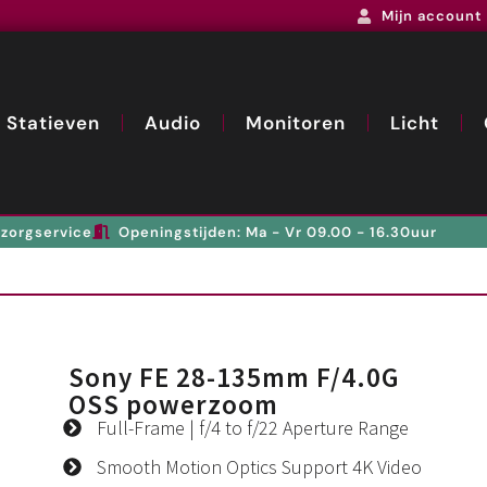
Mijn account
Statieven
Audio
Monitoren
Licht
zorgservice
Openingstijden: Ma - Vr 09.00 - 16.30uur
Sony FE 28-135mm F/4.0G
OSS powerzoom
Full-Frame | f/4 to f/22 Aperture Range
Smooth Motion Optics Support 4K Video