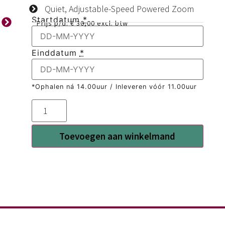
Quiet, Adjustable-Speed Powered Zoom
Startdatum
*
Prijs p/d:
€
30,00
excl. btw
Einddatum
*
*Ophalen ná 14.00uur / Inleveren vóór 11.00uur
Toevoegen aan winkelmand