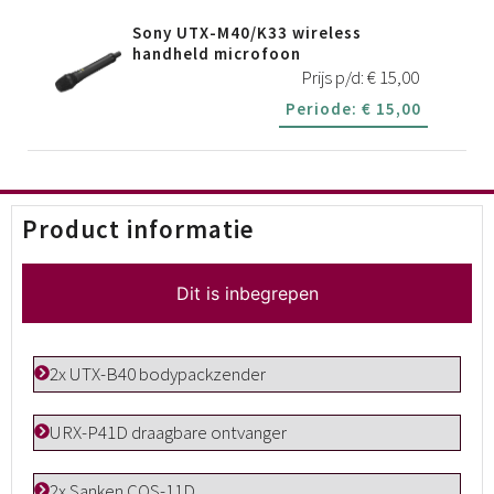
Sony UTX-M40/K33 wireless
handheld microfoon
Prijs p/d:
€
15,00
Periode:
€
15,00
Product informatie
Dit is inbegrepen
2x UTX-B40 bodypackzender
URX-P41D draagbare ontvanger
2x Sanken COS-11D