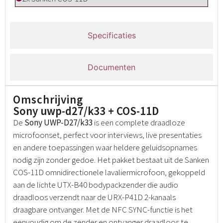
Specificaties
Documenten
Omschrijving
Sony uwp-d27/k33 + COS-11D
De
Sony UWP-D27/k33
is een complete draadloze
microfoonset, perfect voor interviews, live presentaties
en andere toepassingen waar heldere geluidsopnames
nodig zijn zonder gedoe. Het pakket bestaat uit de Sanken
COS-11D omnidirectionele lavaliermicrofoon, gekoppeld
aan de lichte UTX-B40 bodypackzender die audio
draadloos verzendt naar de URX-P41D 2-kanaals
draagbare ontvanger. Met de NFC SYNC-functie is het
eenvoudig om de zender en ontvanger draadloos te