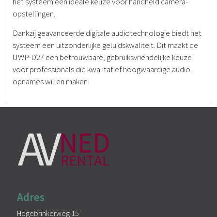
het systeem een ideale keuze voor handheld camera-
opstellingen.
Dankzij geavanceerde digitale audiotechnologie biedt het
systeem een uitzonderlijke geluidskwaliteit. Dit maakt de
UWP-D27 een betrouwbare, gebruiksvriendelijke keuze
voor professionals die kwalitatief hoogwaardige audio-
opnames willen maken.
Adres
Hogebrinkerweg 15