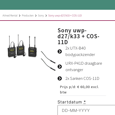
AVned Rental
Producten
Sony
Sony uwp-d27/k33 + COS-11D
Sony uwp-
d27/k33 + COS-
11D
2x UTX-B40
bodypackzender
URX-P41D draagbare
ontvanger
2x Sanken COS-11D
Prijs p/d:
€
60,00
excl.
btw
Startdatum
*