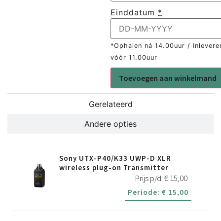
Einddatum
*
*Ophalen ná 14.00uur / Inlevere
vóór 11.00uur
Toevoegen aan winkelmand
Gerelateerd
Andere opties
Sony UTX-P40/K33 UWP-D XLR
wireless plug-on Transmitter
Prijs p/d:
€
15,00
Periode:
€
15,00