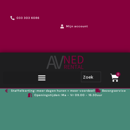
033 303 6086
Mijn account
0
Staffelkorting: meer dagen huren = meer voordeel!
Bezorgservice
Openingstijden: Ma - Vr 09.00 - 16.30uur