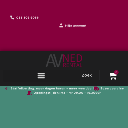
033 303 6086
Mijn account
0
Staffelkorting: meer dagen huren = meer voordeel!
Bezorgservice
Openingstijden: Ma - Vr 09.00 - 16.30uur