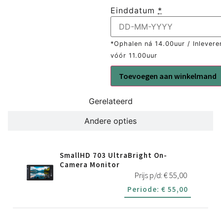
Einddatum
*
*Ophalen ná 14.00uur / Inlevere
vóór 11.00uur
Toevoegen aan winkelmand
Gerelateerd
Andere opties
SmallHD 703 UltraBright On-
Camera Monitor
Prijs p/d:
€
55,00
Periode:
€
55,00