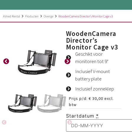
AVned Rental
Producten
Overige
WoodenCamera Director’s Monitor Cage v3
WoodenCamera
Director’s
Monitor Cage v3
Geschikt voor
monitoren tot 9"
Inclusief V-mount
battery plate
Inclusief zonneklep
Prijs p/d:
€
30,00
excl.
btw
Startdatum
*