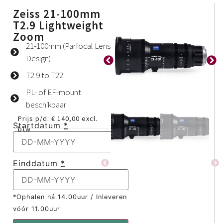
Zeiss 21-100mm
T2.9 Lightweight
Zoom
21-100mm (Parfocal Lens
Design)
T2.9 to T22
PL- of EF-mount
beschikbaar
Prijs p/d:
€
140,00
excl.
Startdatum
*
btw
Einddatum
*
*Ophalen ná 14.00uur / Inleveren
vóór 11.00uur