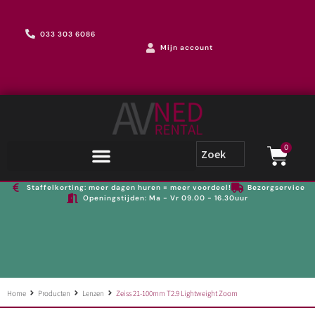
033 303 6086
Mijn account
0
Staffelkorting: meer dagen huren = meer voordeel!
Bezorgservice
Openingstijden: Ma - Vr 09.00 - 16.30uur
Home
Producten
Lenzen
Zeiss 21-100mm T2.9 Lightweight Zoom