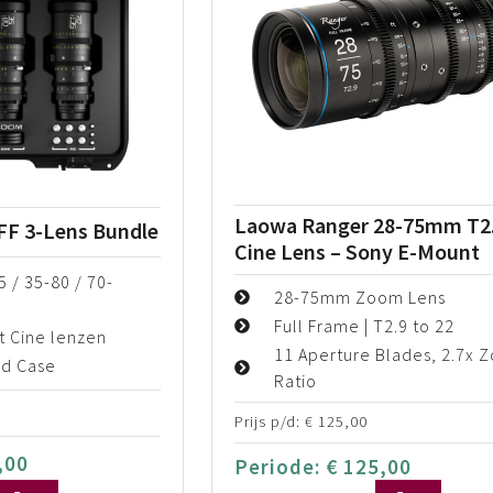
Laowa Ranger 28-75mm T2
FF 3-Lens Bundle
Cine Lens – Sony E-Mount
5 / 35-80 / 70-
28-75mm Zoom Lens
Full Frame | T2.9 to 22
 Cine lenzen
11 Aperture Blades, 2.7x 
rd Case
Ratio
Prijs p/d:
€
125,00
,00
Periode:
€
125,00