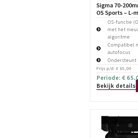
Sigma 70-200m
OS Sports – L-
OS-functie (O
met het nieu
algoritme
Compatibel m
autofocus
Ondersteunt 
Prijs p/d:
€
65,00
Periode:
€
65,
Bekijk details