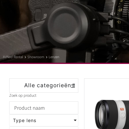
AVNed Rental
Showroom
Lenzen
Alle categorieën
Zoek op product
Type lens