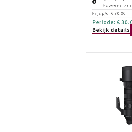
Powered Zo
Prijs p/d:
€
30,00
Periode:
€
30,
Bekijk details