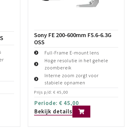
Sony FE 200-600mm F5.6-6.3G
SS
OSS
s
Full-Frame E-mount lens
er
Hoge resolutie in het gehele
zoombereik
Interne zoom zorgt voor
stabiele opnamen
Prijs p/d:
€
45,00
Periode:
€
45,00
Bekijk details