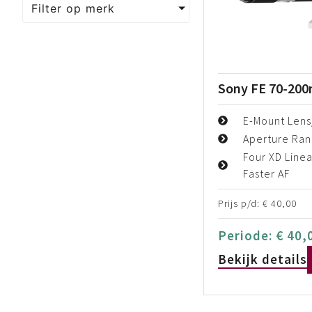
Filter op merk
Sony FE 70-20
E-Mount Lens
Aperture Rang
Four XD Linea
Faster AF
Prijs p/d:
€
40,00
Periode:
€
40,
Bekijk details