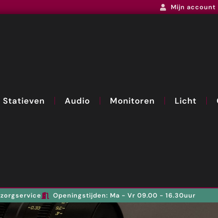
Mijn account
Statieven
Audio
Monitoren
Licht
zorgservice
Openingstijden: Ma - Vr 09.00 - 16.30uur