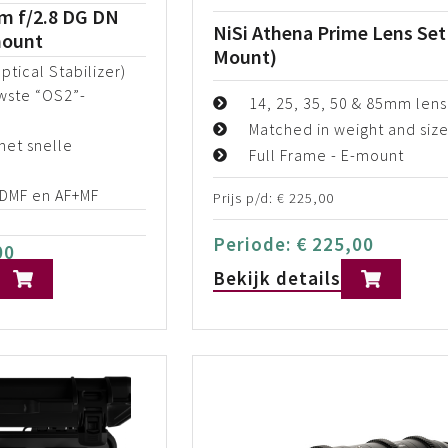
m f/2.8 DG DN
NiSi Athena Prime Lens Set
mount
Mount)
ptical Stabilizer)
wste “OS2”-
14, 25, 35, 50 & 85mm lens
Matched in weight and siz
et snelle
Full Frame - E-mount
DMF en AF+MF
Prijs p/d:
€
225,00
Periode:
€
225,00
00
Bekijk details