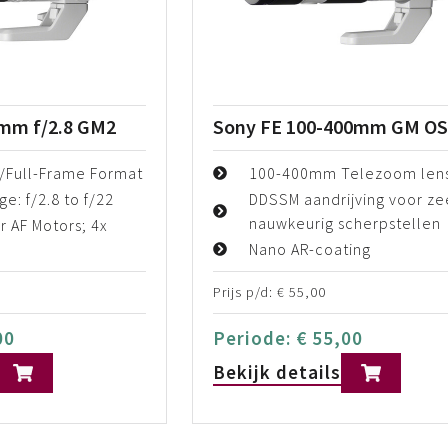
0mm f/2.8 GM2
Sony FE 100-400mm GM O
/Full-Frame Format
100-400mm Telezoom len
e: f/2.8 to f/22
DDSSM aandrijving voor ze
nauwkeurig scherpstellen
r AF Motors; 4x
Nano AR-coating
Prijs p/d:
€
55,00
00
Periode:
€
55,00
Bekijk details