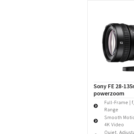
Sony FE 28-13
powerzoom
Full-Frame | 
Range
Smooth Motio
4K Video
Quiet, Adjus