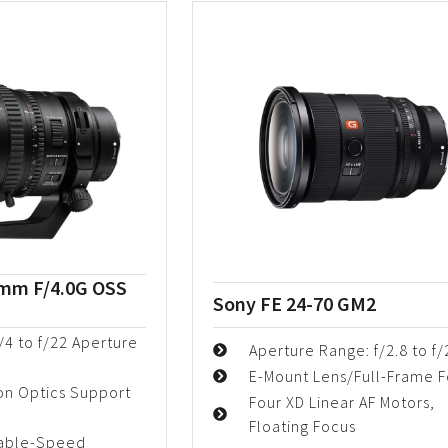
5mm F/4.0G OSS
Sony FE 24-70 GM2
f/4 to f/22 Aperture
Aperture Range: f/2.8 to f/
E-Mount Lens/Full-Frame 
n Optics Support
Four XD Linear AF Motors,
Floating Focus
table-Speed