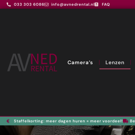
033 303 6086
info@avnedrental.nl
FAQ
Camera’s
Lenzen
Staffelkorting: meer dagen huren = meer voordeel!
Be