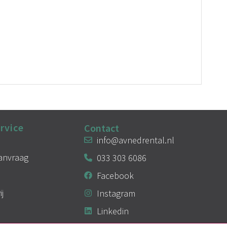
rvice
Contact
info@avnedrental.nl
aanvraag
033 303 6086
Facebook
ij
Instagram
Linkedin