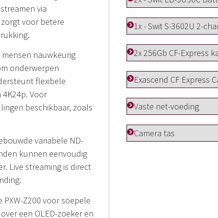
 streamen via
zorgt voor betere
1x - Swit S-3602U 2-ch
rukking.
2x 256Gb CF-Express ka
0 mensen nauwkeurig
t om onderwerpen
Exascend CF Express C
ersteunt flexibele
 4K24p. Voor
Vaste net-voeding
llingen beschikbaar, zoals
Camera tas
ngebouwde variabele ND-
standen kunnen eenvoudig
 Live streaming is direct
nding.
de PXW-Z200 voor soepele
t over een OLED-zoeker en