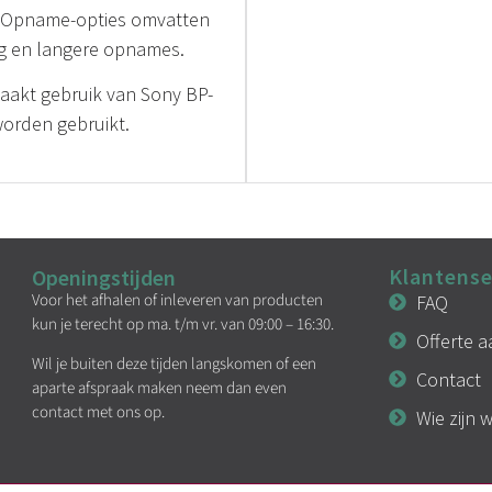
t. Opname-opties omvatten
ag en langere opnames.
akt gebruik van Sony BP-
worden gebruikt.
Klantense
Openingstijden
Voor het afhalen of inleveren van producten
FAQ
kun je terecht op ma. t/m vr. van 09:00 – 16:30.
Offerte 
Wil je buiten deze tijden langskomen of een
Contact
aparte afspraak maken neem dan even
contact met ons op.
Wie zijn w