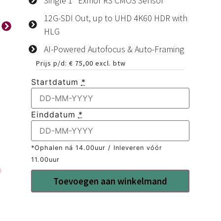
Single 1" Exmor RS CMOS Sensor
12G-SDI Out, up to UHD 4K60 HDR with
HLG
AI-Powered Autofocus & Auto-Framing
Prijs p/d:
€
75,00
excl. btw
Startdatum
*
Einddatum
*
*Ophalen ná 14.00uur / Inleveren vóór
11.00uur
Toevoegen aan winkelmand