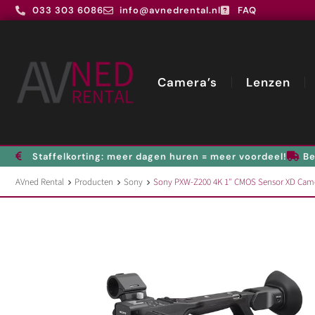
033 303 6086
info@avnedrental.nl
FAQ
Camera’s
Lenzen
Staffelkorting: meer dagen huren = meer voordeel!
Be
AVned Rental
Producten
Sony
Sony PXW-Z200 4K 1″ CMOS Sensor XD Cam