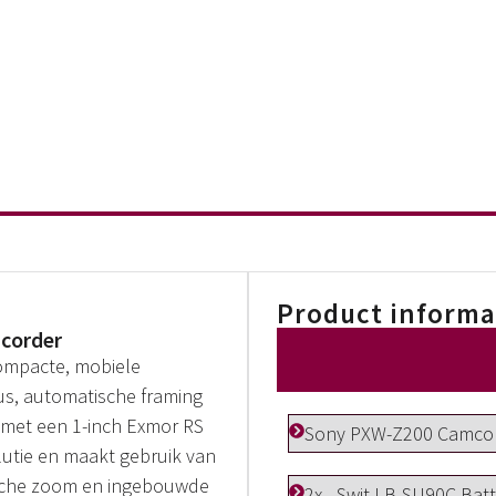
Product informa
corder
ompacte, mobiele
us, automatische framing
 met een 1-inch Exmor RS
Sony PXW-Z200 Camco
utie en maakt gebruik van
tische zoom en ingebouwde
2x - Swit LB-SU90C Bat