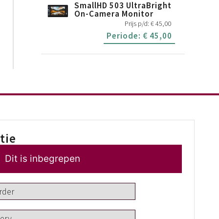
SmallHD 503 UltraBright
On-Camera Monitor
Prijs p/d:
€
45,00
Periode:
€
45,00
tie
Dit is inbegrepen
rder
tery