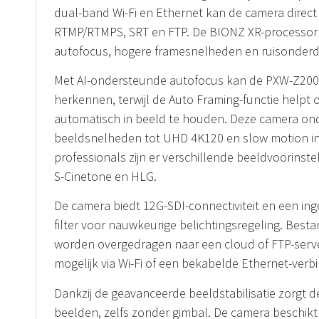
dual-band Wi-Fi en Ethernet kan de camera direct
RTMP/RTMPS, SRT en FTP. De BIONZ XR-processor 
autofocus, hogere framesnelheden en ruisonderd
Met AI-ondersteunde autofocus kan de PXW-Z20
herkennen, terwijl de Auto Framing-functie help
automatisch in beeld te houden. Deze camera ond
beeldsnelheden tot UHD 4K120 en slow motion in
professionals zijn er verschillende beeldvoorinste
S-Cinetone en HLG.
De camera biedt 12G-SDI-connectiviteit en een i
filter voor nauwkeurige belichtingsregeling. Be
worden overgedragen naar een cloud of FTP-server.
mogelijk via Wi-Fi of een bekabelde Ethernet-verbi
Dankzij de geavanceerde beeldstabilisatie zorgt 
beelden, zelfs zonder gimbal. De camera beschik