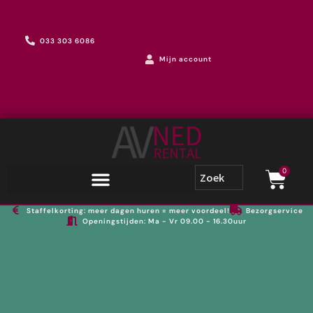
033 303 6086
Mijn account
0
Staffelkorting: meer dagen huren = meer voordeel!
Bezorgservice
Openingstijden: Ma - Vr 09.00 - 16.30uur