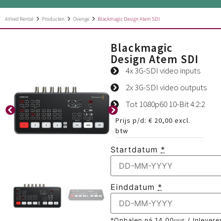
AVned Rental
Producten
Overige
Blackmagic Design Atem SDI
Blackmagic
Design Atem SDI
4x 3G-SDI video inputs
2x 3G-SDI video outputs
Tot 1080p60 10-Bit 4:2:2
Prijs p/d:
€
20,00
excl.
btw
Startdatum
*
Einddatum
*
*Ophalen ná 14.00uur / Inlevere