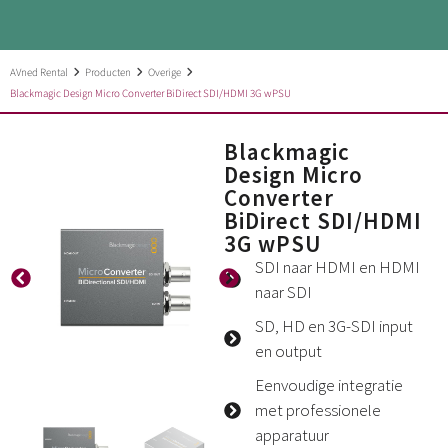
AVned Rental
Producten
Overige
Blackmagic Design Micro Converter BiDirect SDI/HDMI 3G wPSU
Blackmagic
Design Micro
Converter
BiDirect SDI/HDMI
3G wPSU
SDI naar HDMI en HDMI
naar SDI
SD, HD en 3G-SDI input
en output
Eenvoudige integratie
met professionele
apparatuur