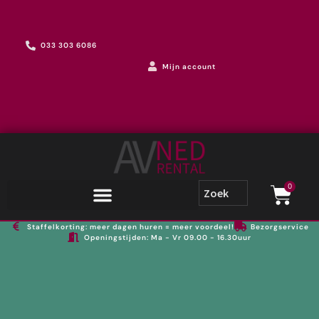
033 303 6086
Mijn account
0
Staffelkorting: meer dagen huren = meer voordeel!
Bezorgservice
Openingstijden: Ma - Vr 09.00 - 16.30uur