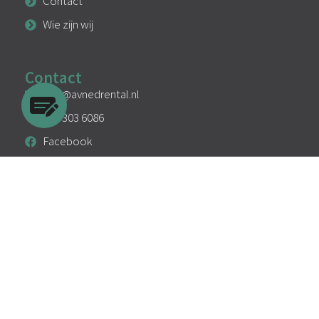
Contact
Wie zijn wij
Contact
info@avnedrental.nl
033 303 6086
Facebook
Instagram
Linkedin
Algemene voorwaarden
Privacy
Cookies
KVK: 94295107
BTW: NL866717377B01