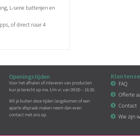
g, L-serie batterijen en
ps, of direct naar 4
Klantense
Openingstijden
Voor het afhalen of inleveren van producten
FAQ
kun je terecht op ma. t/m vr. van 09:00 – 16:30.
Offerte 
Wil je buiten deze tijden langskomen of een
Contact
aparte afspraak maken neem dan even
contact met ons op.
Wie zijn w