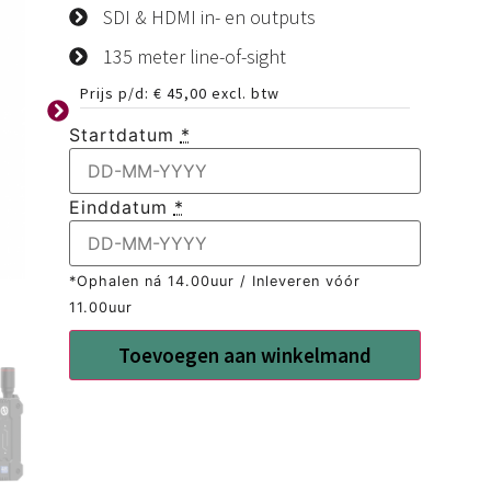
SDI & HDMI in- en outputs
135 meter line-of-sight
Prijs p/d:
€
45,00
excl. btw
Startdatum
*
Einddatum
*
*Ophalen ná 14.00uur / Inleveren vóór
11.00uur
Toevoegen aan winkelmand