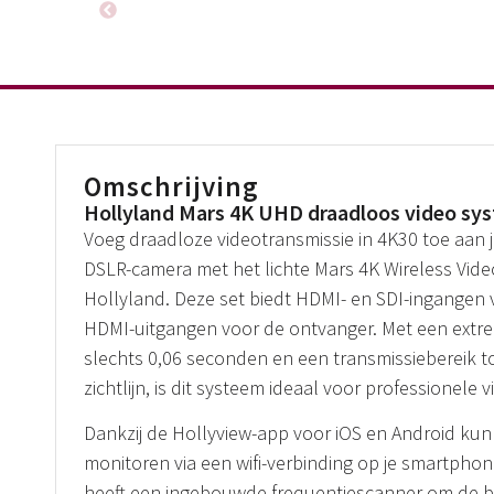
Omschrijving
Hollyland Mars 4K UHD draadloos video sy
Voeg draadloze videotransmissie in 4K30 toe aan j
DSLR-camera met het lichte Mars 4K Wireless Vid
Hollyland. Deze set biedt HDMI- en SDI-ingangen 
HDMI-uitgangen voor de ontvanger. Met een extre
slechts 0,06 seconden en een transmissiebereik tot
zichtlijn, is dit systeem ideaal voor professionele 
Dankzij de Hollyview-app voor iOS en Android kun j
monitoren via een wifi-verbinding op je smartphon
heeft een ingebouwde frequentiescanner om de be