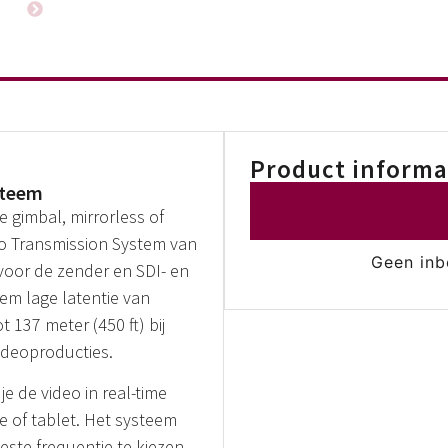
Product informa
steem
e gimbal, mirrorless of
eo Transmission System van
Geen inb
voor de zender en SDI- en
em lage latentie van
 137 meter (450 ft) bij
videoproducties.
e de video in real-time
e of tablet. Het systeem
ste frequentie te kiezen