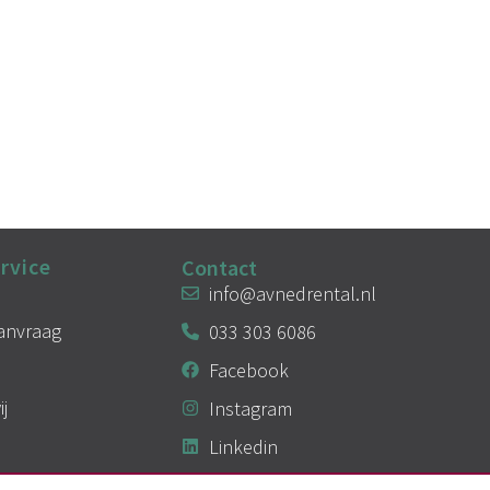
rvice
Contact
info@avnedrental.nl
aanvraag
033 303 6086
Facebook
ij
Instagram
Linkedin