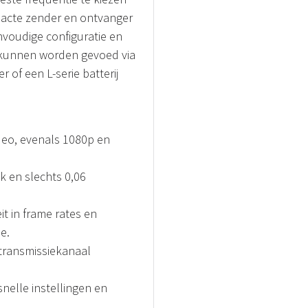
pacte zender en ontvanger
nvoudige configuratie en
e kunnen worden gevoed via
of een L-serie batterij
deo, evenals 1080p en
ik en slechts 0,06
it in frame rates en
e.
transmissiekanaal
elle instellingen en