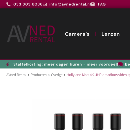
033 303 6086
info@avnedrental.nl
FAQ
Camera’s
Lenzen
Staffelkorting: meer dagen huren = meer voordeel!
Be
AVned Rental
Producten
Overige
Hollyland Mars 4K UHD draadloos video 