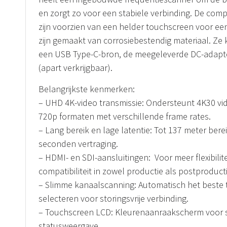
en zorgt zo voor een stabiele verbinding. De com
zijn voorzien van een helder touchscreen voor ee
zijn gemaakt van corrosiebestendig materiaal. Z
een USB Type-C-bron, de meegeleverde DC-adapter 
(apart verkrijgbaar).
Belangrijkste kenmerken:
– UHD 4K-video transmissie: Ondersteunt 4K30 vi
720p formaten met verschillende frame rates.
– Lang bereik en lage latentie: Tot 137 meter bere
seconden vertraging.
– HDMI- en SDI-aansluitingen: Voor meer flexibilite
compatibiliteit in zowel productie als postproducti
– Slimme kanaalscanning: Automatisch het beste 
selecteren voor storingsvrije verbinding.
– Touchscreen LCD: Kleurenaanraakscherm voor sn
statusweergave.