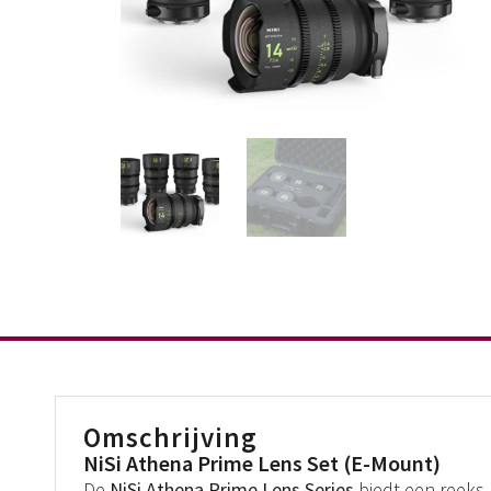
Omschrijving
NiSi Athena Prime Lens Set (E-Mount)
De
NiSi Athena Prime Lens Series
biedt een reeks