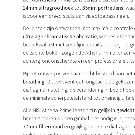
14mm ultragroothoek
tot
85mm portretlens
, waa
is voor een breed scala aan videotoepassingen.
De lenzen zijn ontworpen met maximale controle 
ultralage chromatische aberratie
, wat resulteert i
beeldkwaliteit met zeer fijne details. Dankzij het 
de zachte bokeh zorgen de Athena Prime lenzen v
achtergrondonscherpte en een professionele uitst
Bij het ontwerp is veel aandacht besteed aan het
breathing
. Dit betekent dat, ongeacht de gekoze
diafragma-instelling, de verandering in beeldhoek 
de minimale scherpstelafstand tot oneindig uiterst 
Alle NiSi Athena Prime lenzen zijn
gelijk in gewich
herbalanceren op een gimbal niet nodig is bij het
77mm filterdraad
en gelijk geplaatste diafragma-
maken het gebruik van accessoires zoals filters 