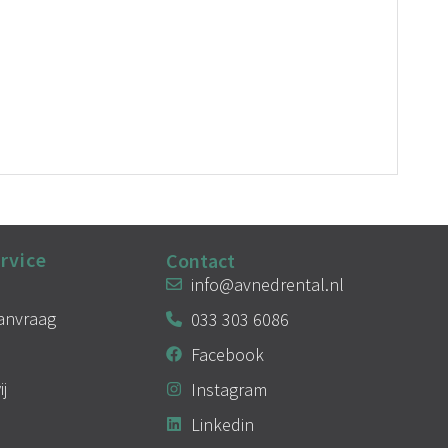
rvice
Contact
info@avnedrental.nl
aanvraag
033 303 6086
Facebook
ij
Instagram
Linkedin