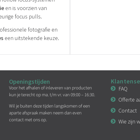
ie
en is voorzien van
rige focus pulls.
fessionele fotografie en
es
een uitstekende keuze.
Klantense
Openingstijden
Voor het afhalen of inleveren van producten
FAQ
kun je terecht op ma. t/m vr. van 09:00 – 16:30.
Offerte 
Wil je buiten deze tijden langskomen of een
Contact
aparte afspraak maken neem dan even
contact met ons op.
Wie zijn w