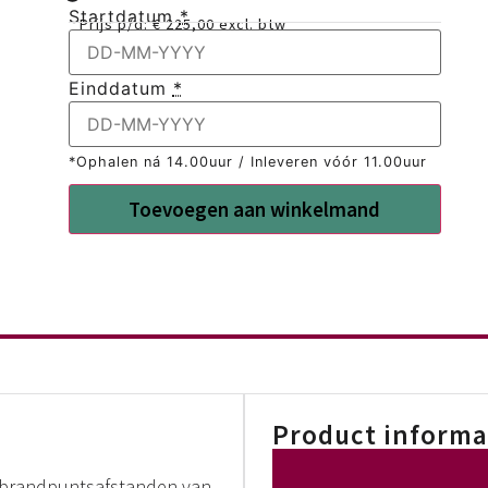
Startdatum
*
Prijs p/d:
€
225,00
excl. btw
Einddatum
*
*Ophalen ná 14.00uur / Inleveren vóór 11.00uur
Toevoegen aan winkelmand
Product informa
 brandpuntsafstanden van