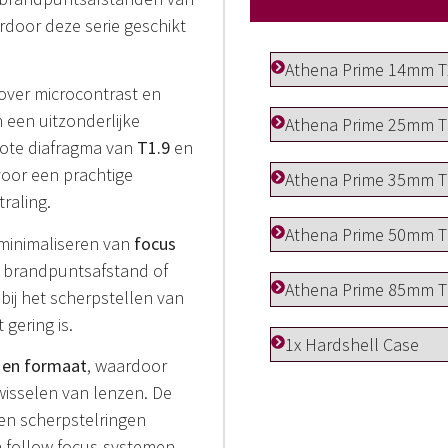
rdoor deze serie geschikt
Athena Prime 14mm T
over microcontrast en
n een uitzonderlijke
Athena Prime 25mm T
grote diafragma van
T1.9
en
oor een prachtige
Athena Prime 35mm T
raling.
Athena Prime 50mm T
 minimaliseren van
focus
n brandpuntsafstand of
Athena Prime 85mm T
bij het scherpstellen van
gering is.
1x Hardshell Case
t en formaat
, waardoor
 wisselen van lenzen. De
 en scherpstelringen
en follow focus-systemen