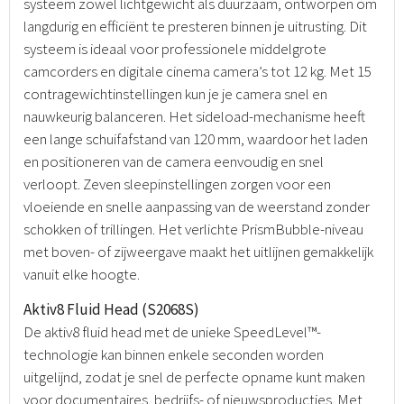
systeem zowel lichtgewicht als duurzaam, ontworpen om
langdurig en efficiënt te presteren binnen je uitrusting. Dit
systeem is ideaal voor professionele middelgrote
camcorders en digitale cinema camera’s tot 12 kg. Met 15
contragewichtinstellingen kun je je camera snel en
nauwkeurig balanceren. Het sideload-mechanisme heeft
een lange schuifafstand van 120 mm, waardoor het laden
en positioneren van de camera eenvoudig en snel
verloopt. Zeven sleepinstellingen zorgen voor een
vloeiende en snelle aanpassing van de weerstand zonder
schokken of trillingen. Het verlichte PrismBubble-niveau
met boven- of zijweergave maakt het uitlijnen gemakkelijk
vanuit elke hoogte.
Aktiv8 Fluid Head (S2068S)
De aktiv8 fluid head met de unieke SpeedLevel™-
technologie kan binnen enkele seconden worden
uitgelijnd, zodat je snel de perfecte opname kunt maken
voor documentaires, bedrijfs- of nieuwsproducties. Met