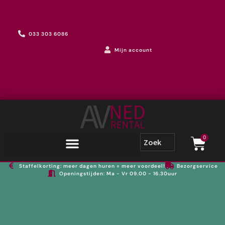
033 303 6086
Mijn account
0
Staffelkorting: meer dagen huren = meer voordeel!
Bezorgservice
Openingstijden: Ma - Vr 09.00 - 16.30uur