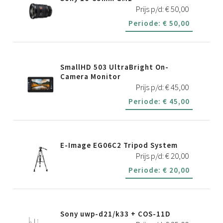
Prijs p/d:
€
50,00
Periode:
€
50,00
SmallHD 503 UltraBright On-
Camera Monitor
Prijs p/d:
€
45,00
Periode:
€
45,00
E-Image EG06C2 Tripod System
Prijs p/d:
€
20,00
Periode:
€
20,00
Sony uwp-d21/k33 + COS-11D