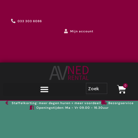
033 303 6086
Mijn account
0
Staffelkorting: meer dagen huren = meer voordeel!
Bezorgservice
Openingstijden: Ma - Vr 09.00 - 16.30uur