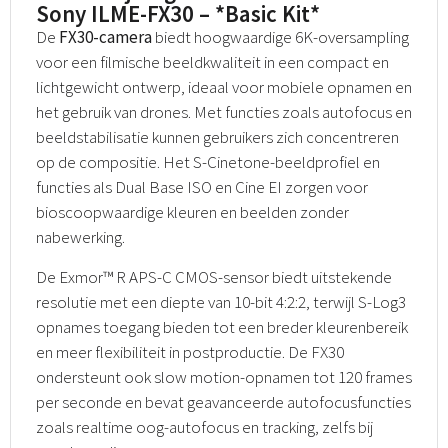
Sony ILME-FX30 – *Basic Kit*
De
FX30-camera
biedt hoogwaardige 6K-oversampling
voor een filmische beeldkwaliteit in een compact en
lichtgewicht ontwerp, ideaal voor mobiele opnamen en
het gebruik van drones. Met functies zoals autofocus en
beeldstabilisatie kunnen gebruikers zich concentreren
op de compositie. Het S-Cinetone-beeldprofiel en
functies als Dual Base ISO en Cine EI zorgen voor
bioscoopwaardige kleuren en beelden zonder
nabewerking.
De Exmor™ R APS-C CMOS-sensor biedt uitstekende
resolutie met een diepte van 10-bit 4:2:2, terwijl S-Log3
opnames toegang bieden tot een breder kleurenbereik
en meer flexibiliteit in postproductie. De FX30
ondersteunt ook slow motion-opnamen tot 120 frames
per seconde en bevat geavanceerde autofocusfuncties
zoals realtime oog-autofocus en tracking, zelfs bij