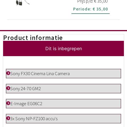
Prijs p/d:
€
35,00
Periode:
€
35,00
Product informatie
Dit is inbegrepen
Sony FX30 Cinema Lina Camera
Sony 24-70 GM2
E-Image EG06C2
3x Sony NP-FZ100 accu's