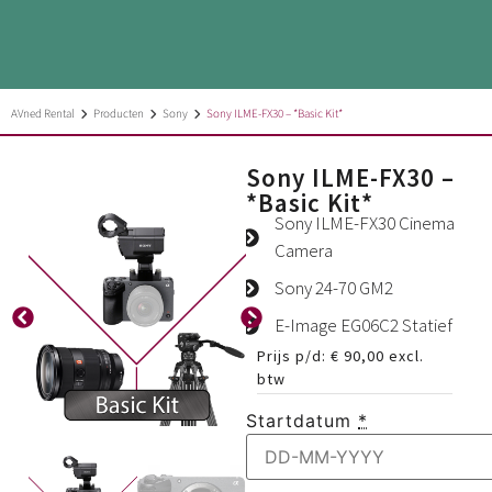
AVned Rental
Producten
Sony
Sony ILME-FX30 – *Basic Kit*
Sony ILME-FX30 –
*Basic Kit*
Sony ILME-FX30 Cinema
Camera
Sony 24-70 GM2
E-Image EG06C2 Statief
Prijs p/d:
€
90,00
excl.
btw
Startdatum
*