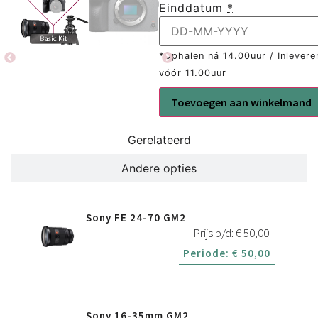
Einddatum
*
*Ophalen ná 14.00uur / Inlevere
vóór 11.00uur
Toevoegen aan winkelmand
Gerelateerd
Andere opties
Sony FE 24-70 GM2
Prijs p/d:
€
50,00
Periode:
€
50,00
Sony 16-35mm GM2