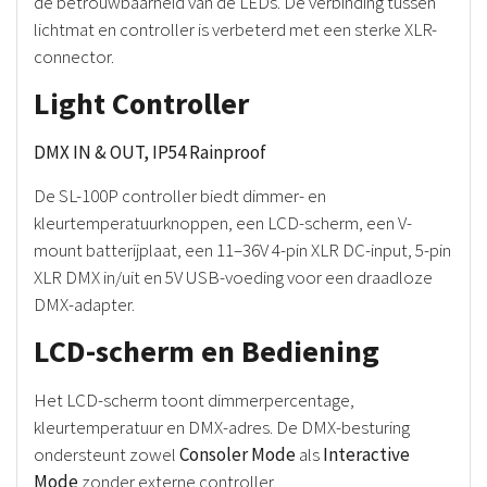
de betrouwbaarheid van de LEDs. De verbinding tussen
lichtmat en controller is verbeterd met een sterke XLR-
connector.
Light Controller
DMX IN & OUT, IP54 Rainproof
De SL-100P controller biedt dimmer- en
kleurtemperatuurknoppen, een LCD-scherm, een V-
mount batterijplaat, een 11–36V 4-pin XLR DC-input, 5-pin
XLR DMX in/uit en 5V USB-voeding voor een draadloze
DMX-adapter.
LCD-scherm en Bediening
Het LCD-scherm toont dimmerpercentage,
kleurtemperatuur en DMX-adres. De DMX-besturing
ondersteunt zowel
Consoler Mode
als
Interactive
Mode
zonder externe controller.