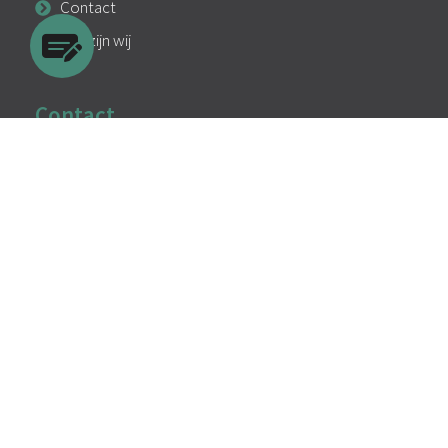
Contact
Wie zijn wij
Contact
info@avnedrental.nl
033 303 6086
Facebook
Instagram
Linkedin
Algemene voorwaarden
Privacy
Cookies
KVK: 94295107
BTW: NL866717377B01