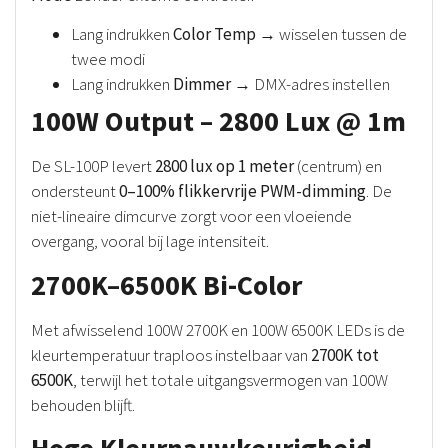
Lang indrukken
Color Temp
→ wisselen tussen de
twee modi
Lang indrukken
Dimmer
→ DMX-adres instellen
100W Output – 2800 Lux @ 1m
De SL-100P levert
2800 lux op 1 meter
(centrum) en
ondersteunt
0–100% flikkervrije PWM-dimming
. De
niet-lineaire dimcurve zorgt voor een vloeiende
overgang, vooral bij lage intensiteit.
2700K–6500K Bi-Color
Met afwisselend 100W 2700K en 100W 6500K LEDs is de
kleurtemperatuur traploos instelbaar van
2700K tot
6500K
, terwijl het totale uitgangsvermogen van 100W
behouden blijft.