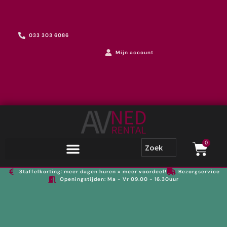
033 303 6086
Mijn account
0
Staffelkorting: meer dagen huren = meer voordeel!
Bezorgservice
Openingstijden: Ma - Vr 09.00 - 16.30uur