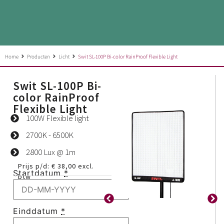
Home
Producten
Licht
Swit SL-100P Bi-color RainProof Flexible Light
Swit SL-100P Bi-
color RainProof
Flexible Light
100W Flexible light
2700K - 6500K
2800 Lux @ 1m
Prijs p/d:
€
38,00
excl.
Startdatum
*
btw
Einddatum
*